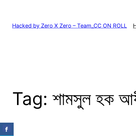
Skip
to
content
Hacked by Zero X Zero – Team_CC ON ROLL
Tag:
শামসুল হক আয