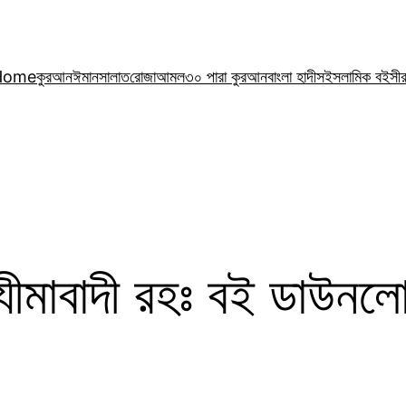
Home
কুরআন
ঈমান
সালাত
রোজা
আমল
৩০ পারা কুরআন
বাংলা হাদীস
ইসলামিক বই
সী
ীমাবাদী রহঃ বই ডাউনল