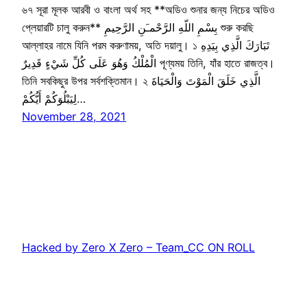
৬৭ সূরা মূলক আরবী ও বাংলা অর্থ সহ **অডিও শুনার জন্য নিচের অডিও
প্লেয়ারটি চালু করুন** بِسْمِ اللّهِ الرَّحْمـَنِ الرَّحِيمِ শুরু করছি
আল্লাহর নামে যিনি পরম করুণাময়, অতি দয়ালু। ১ تَبَارَكَ الَّذِي بِيَدِهِ
الْمُلْكُ وَهُوَ عَلَى كُلِّ شَيْءٍ قَدِيرٌ পূণ্যময় তিনি, যাঁর হাতে রাজত্ব।
তিনি সবকিছুর উপর সর্বশক্তিমান। ২ الَّذِي خَلَقَ الْمَوْتَ وَالْحَيَاةَ
لِيَبْلُوَكُمْ أَيُّكُمْ…
November 28, 2021
Hacked by Zero X Zero – Team_CC ON ROLL
Proudly powered by
WordPress