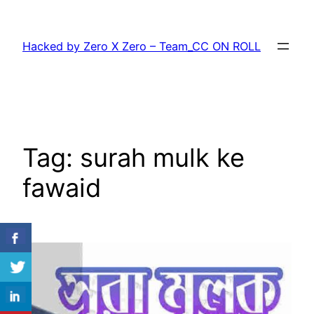
Skip
to
Hacked by Zero X Zero – Team_CC ON ROLL
content
Tag:
surah mulk ke
fawaid