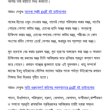
আশায় তারঁ বাড়ীতে ভিড় জমাতো।
আরও দেখুনঃ
অদেখা স্রষ্টা pdf বই ডাউনলোড
নাকের ছিদ্রে ওষুধ দেওয়ার যন্ত্র, তাদেরঁ গোড়া পরিস্কার করার যস্ত্র, দাতেঁর
গোড়ার গোশত কাটার যন্ত্র, চোখের ছানি অস্ত্র করার যন্ত্র। অন্ধচক্ষু
চিকিৎসা করার যন্ত্র, চোখের পলকের গোশত কাটার যন্ত্র, শরীরের যে কোন
অংশের বর্ধিত গোশত চেছেঁ ফেলার যন্ত্র, জরায়ুর মখ প্রশস্ত করা যন্ত্র।
মৃত ভ্রণকে বের করার দুরকম যন্ত্র, মৃত ভ্রণের অঙ্গচ্চেদ করা যন্ত্র ও সাধারণ
চিকিৎসার বহু রকমের যন্ত্র তিনি আবিষ্কার করে দুনিয়ার প্রভুত কল্যাণ সাধন
করে গেছেন। রসায়ন শস্ত্রের জন্মদাতা হচ্চে এই মুসলমান। ধাতু সম্পর্কে
জাবের ইবনু হাইয়ানের মৌলিক মতামত আঠার শতক পর্যন্ত উইরোপের রসায়ন
শিক্ষায় বিনা দ্বিধায় গৃহীত হতো।
আরও দেখুনঃ
অতি গুরুত্বপূর্ণ কতিপয় প্রশ্নাত্তর pdf বই ডাউনলোড
পাতন, উর্ধ্বপাতন, পরিস্রবণ, দ্রবণ, কেলাসন, কেলাসন, ভস্মীকরণ,বাষ্পীকরণ
ও গলানো প্রভৃতি রাসায়নিক প্রক্রিয়অর আবিষ্কার তারঁই দ্বারা সম্ভব