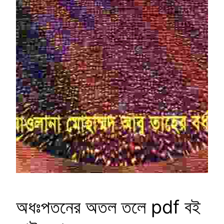
অধঃপতনের অতল তলে pdf বই