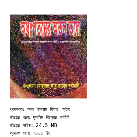
প্রকাশকঃ আল ইসলাম রিসার্চ সেন্টার 

বইয়ের ধরণঃ মুসলিম বিশ্বের কাহিনী 

বইয়ের সাইজঃ 24.5 MB

প্রকাশ সালঃ ২০০১ ইং
