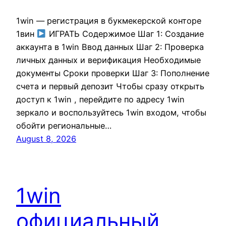
1win — регистрация в букмекерской конторе
1вин
ИГРАТЬ Содержимое Шаг 1: Создание
аккаунта в 1win Ввод данных Шаг 2: Проверка
личных данных и верификация Необходимые
документы Сроки проверки Шаг 3: Пополнение
счета и первый депозит Чтобы сразу открыть
доступ к 1win , перейдите по адресу 1win
зеркало и воспользуйтесь 1win входом, чтобы
обойти региональные…
August 8, 2026
1win
официальный