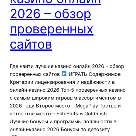
2026 – обзор
проверенных
сайтов
Где найти лучшие казино онлайн 2026 – обзор
проверенных сайтов
ИГРАТЬ Содержимое
Критерии лицензирования и надёжности в
онлайн‑казино 2026 Топ‑5 проверенных казино
с самым широким игровым ассортиментом в
2026 году Второе место – MegaPlay Третье и
четвёртое место – EliteSlots и GoldRush
Лучшие бонусы и программы лояльности в
онлайн‑казино 2026 Бонусы по депозиту