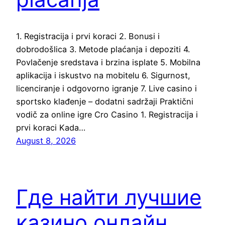
1. Registracija i prvi koraci 2. Bonusi i
dobrodošlica 3. Metode plaćanja i depoziti 4.
Povlačenje sredstava i brzina isplate 5. Mobilna
aplikacija i iskustvo na mobitelu 6. Sigurnost,
licenciranje i odgovorno igranje 7. Live casino i
sportsko klađenje – dodatni sadržaji Praktični
vodič za online igre Cro Casino 1. Registracija i
prvi koraci Kada…
August 8, 2026
Где найти лучшие
казино онлайн