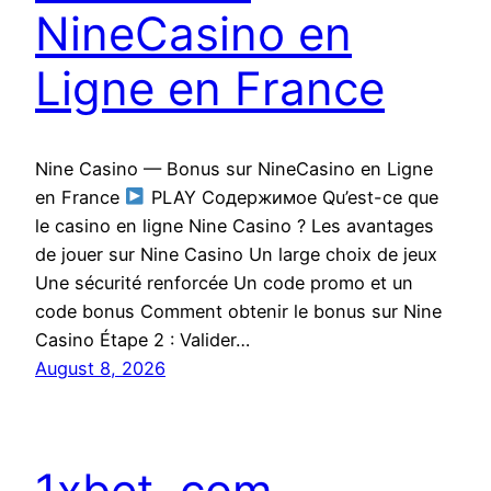
NineCasino en
Ligne en France
Nine Casino — Bonus sur NineCasino en Ligne
en France
PLAY Содержимое Qu’est-ce que
le casino en ligne Nine Casino ? Les avantages
de jouer sur Nine Casino Un large choix de jeux
Une sécurité renforcée Un code promo et un
code bonus Comment obtenir le bonus sur Nine
Casino Étape 2 : Valider…
August 8, 2026
1xbet .com