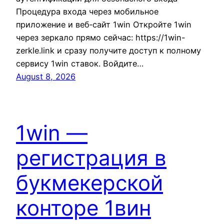
Процедура входа через мобильное
приложение и веб‑сайт 1win Откройте 1win
через зеркало прямо сейчас: https://1win-
zerkle.link и сразу получите доступ к полному
сервису 1win ставок. Войдите…
August 8, 2026
1win —
регистрация в
букмекерской
конторе 1вин