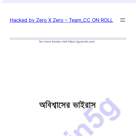
Skip
to
Hacked by Zero X Zero – Team_CC ON ROLL
content