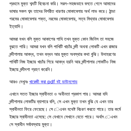
প্রথমে মুক্ত শব্দটি বিবেচনা করি। সরল-সহজভাবে বলতে গেলে আমাদের
ভাষার সকল শব্দ তাদের বিপরীত ধারণার মোকাবেলায় অর্থ লাভ করে। ঠান্ডা
গরমের মোকাবেলায় শক্ত, নরমের মোকাবেলায়, সত্য মিথ্যার মোবাবেলায়
ইত্যাদি।
আমরা যখন বলি মুক্ত আকাশের পাখি তখন মুক্ত কোন জিনিস তা সহজে
বুঝতে পারি। আমরা যখন বলি পাখিটি খাচাঁয় বন্দী অথবা লোকটি এখন রাজার
বন্দীশালায় আবদ্ধ, তখন বন্ধন আর মুক্ত অবস্থার কথা বুঝি। উদাহরণের
পাখিটি নিজ ইচ্ছায় খাচাঁয় গিয়ে আবদ্ধ হয়নি আর বন্দীশালার লোকটিও নিজ
ইচ্ছায় বন্দীদশা গ্রহণ করেনি।
আরও দেখুনঃ
খারেজী করা pdf বই ডাউনলোড
এখানে সতত ইচ্ছার স্বাধীনতা ও অধীনতা প্রকাশ পায়। আমরা যদি
বন্দীশালার লোকটির ব্যাপারে বলি, সে এখন মুক্ত তখন বুঝি যে এখন তার
স্বাধীনতা ফিরে ফেয়েছে। সে েএখন যথেষ্ট বিচরণ করতে পারে। তার কর্মে
ইচ্ছার স্বাধীনতা এসেছে: সে যেখানে সেখানে যেতে পারে। অর্থাৎ েএখন
সে স্বাধীন সর্বাবস্থায় মুক্ত।