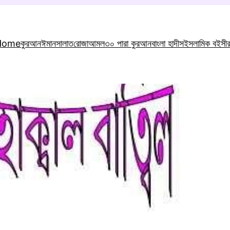
Home
কুরআন
ঈমান
সালাত
রোজা
আমল
৩০ পারা কুরআন
বাংলা হাদীস
ইসলামিক বই
সী