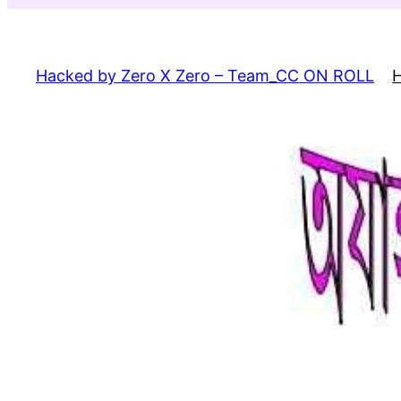
Skip
to
content
Hacked by Zero X Zero – Team_CC ON ROLL