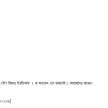
া গৌণ বিষয়ে ইখতিলাফ । বা মতভেদ তো থাকবেই। সাহাবাদের মাঝেও
১১৮-১১৯]