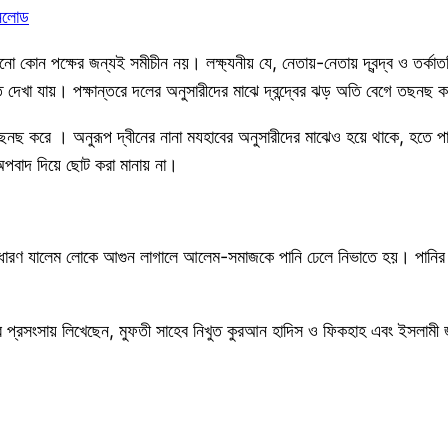
উনলোড
হাসানো কোন পক্ষের জন্যই সমীচীন নয়। লক্ষ্যনীয় যে, নেতায়-নেতায় দ্বন্দ্ব ও ত
 দেখা যায়। পক্ষান্তরে দলের অনুসারীদের মাঝে দ্বন্দ্বের ঝড় অতি বেগে তছনছ 
ছনছ করে । অনুরূপ দ্বীনের নানা মযহাবের অনুসারীদের মাঝেও হয়ে থাকে, হতে পার
অপবাদ দিয়ে ছোট করা মানায় না।
া। সাধারণ যালেম লোকে আগুন লাগালে আলেম-সমাজকে পানি ঢেলে নিভাতে হয়। পানি
্রসংসায় লিখেছেন, মুফতী সাহেব নিখুত কুরআন হাদিস ও ফিকহাহ এবং ইসলামী জাহানের