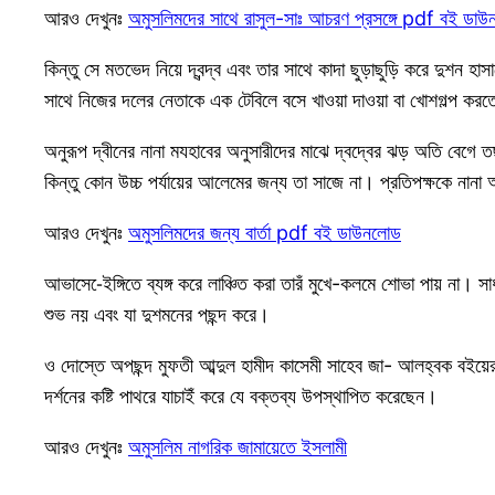
আরও দেখুনঃ
অমুসলিমদের সাথে রাসুল-সাঃ আচরণ প্রসঙ্গে pdf বই ডা
কিন্তু সে মতভেদ নিয়ে দ্বন্দ্ব এবং তার সাথে কাদা ছুড়াছুড়ি করে দুশন 
সাথে নিজের দলের নেতাকে এক টেবিলে বসে খাওয়া দাওয়া বা খোশগল্প করতে
অনুরূপ দ্বীনের নানা মযহাবের অনুসারীদের মাঝে দ্বদ্বের ঝড় অতি বেগে ত
কিন্তু কোন উচ্চ পর্যায়ের আলেমের জন্য তা সাজে না। প্রতিপক্ষকে নানা 
আরও দেখুনঃ
অমুসলিমদের জন্য বার্তা pdf বই ডাউনলোড
আভাসে-েইঙ্গিতে ব্যঙ্গ করে লাঞ্চিত করা তারঁ মুখে-কলমে শোভা পায় ন
শুভ নয় এবং যা দুশমনের পছন্দ করে।
ও দোস্তে অপছন্দ মুফতী আব্দুল হামীদ কাসেমী সাহেব জা- আলহ্বক বইয়ের প
দর্শনের কষ্টি পাথরে যাচাইঁ করে যে বক্তব্য উপস্থাপিত করেছেন।
আরও দেখুনঃ
অমুসলিম নাগরিক জামায়েতে ইসলামী