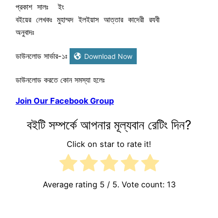
প্রকাশ সালঃ  ইং

বইয়ের লেখকঃ মুহাম্মদ ইলইয়াস আত্তার কাদেরী রযবী

অনুবাদঃ
ডাউনলোড সার্ভার-১ঃ
Download Now
ডাউনলোড করতে কোন সমস্যা হলেঃ
Join Our Facebook Group
বইটি সম্পর্কে আপনার মূল্যবান রেটিং দিন?
Click on star to rate it!
Average rating
5
/ 5. Vote count:
13