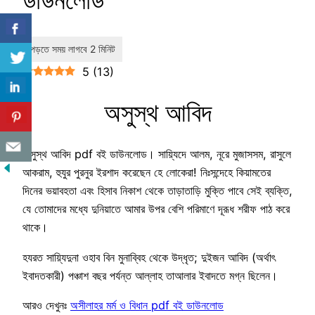
ডাউনলোড
5
(
13
)
অসুস্থ আবিদ
অসুস্থ আবিদ pdf বই ডাউনলোড। সায়্যিদে আলম, নূরে মুজাসসম, রাসুলে
আকরাম, হুযুর পুরনুর ইরশাদ করেছেন হে লোকেরা! নিঃসন্দেহে কিয়ামতের
দিনের ভয়াবহতা এবং হিসাব নিকাশ থেকে তাড়াতাড়ি মুক্তি পাবে সেই ব্যক্তি,
যে তোমাদের মধ্যে দুনিয়াতে আমার উপর বেশি পরিমাণে দূরূধ শরীফ পাঠ করে
থাকে।
হযরত সায়্যিদুনা ওহাব বিন মুনাব্বিহ থেকে উদ্ধৃত; দুইজন আবিদ (অর্থাৎ
ইবাদতকারী) পঞ্চাশ বছর পর্যন্ত আল্লাহ তাআলার ইবাদতে মগ্ন ছিলেন।
আরও দেখুনঃ
অসীলাহর মর্ম ও বিধান pdf বই ডাউনলোড