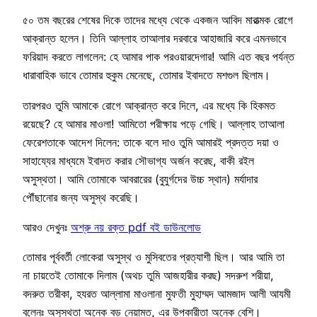
৫০ তম বছরের শেষের দিকে তাদের মধ্যে থেকে একজন আবিদ মারাত্মক রোগে
আক্রান্ত হলেন। তিনি আল্লাহ তাআলার দরবারে আহাজারি করে এমনভাবে
ফরিয়াদ করতে লাগলেন: হে আমার পাক পরওয়ারদেগার! আমি এত বছর পর্যন্ত
ধারাবাহিক ভাবে তোমার হুকুম মেনেছে, তোমার ইবাদতে মশগুল ছিলাম।
তারপরও তুমি আমাকে রোগে আক্রান্ত করে দিলে, এর মধ্যে কি হিকমত
রয়েছে? হে আমার মাওলা! আমিতো পরীক্ষায় পড়ে গেছি। আল্লাহ তাআলা
ফেরেশতাকে আদেশ দিলেন: তাকে বলে দাও তুমি আমারই প্রদত্ত দয়া ও
সাহায্যের মাধ্যমে ইবাদত করার সৌভাগ্য অর্জন করেছ, বাকী রইল
অসুস্থতা। আমি তোমাকে আবরারের (বুযুর্গদের উচ্চ স্থান) মর্যাদার
পৌঁছানোর জন্য অসুস্থ করেছি।
আরও দেখুনঃ
অশ্রু নয় রক্ত pdf বই ডাউনলোড
তোমার পূর্ববর্তী লোকেরা অসুস্থ ও মুসিবতের প্রত্যাশী ছিল। আর আমি তা
না চায়তেই তোমাকে দিলাম (অথচ তুমি আজহারীর করছ) সদরুশ শরীয়া,
বদরুত তরীকা, হযরত আল্লামা মাওলানা মুফতী মুহাম্মদ আমজাদ আলী আযমী
বলেনঃ অসুস্থতা অনেক বড় নেয়ামত, এর উপকারীতা অনেক বেশি।