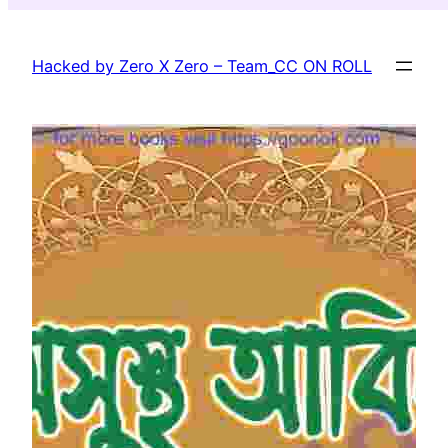
Skip
to
Hacked by Zero X Zero – Team_CC ON ROLL
content