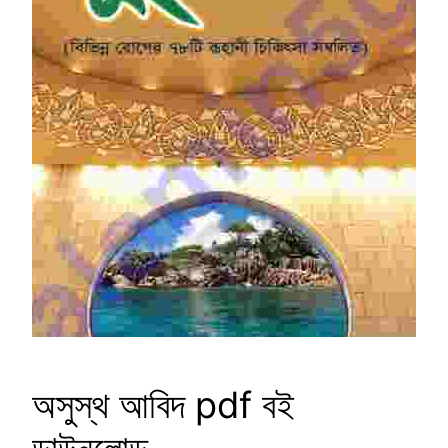
অসুস্থ আবিদ pdf বই