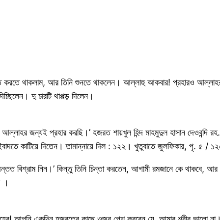
ওয়াত করতে থাকলাম, আর তিনি শুনতে থাকলেন। আল্লাহু আকবার! প্রহারও আল্লাহ
্ছিলেন। দু চারটি থাপ্পড় দিলেন।
লাহর জন্যই প্রহার করছি।’ হজরত শায়খুল হিন্দ মাহমুদুল হাসান দেওবন্দি রহ. 
দতে কাটিয়ে দিতেন। তামান্নায়ে দিল : ১২২। খুতুবাতে জুলফিকার, পৃ. ৫ / ১
দিন অন্তত বিশ্রাম নিন।’ কিন্তু তিনি চিন্তা করতেন, আগামী রমজানে কে থাকবে,
় ।
ারি সাহেব! আপনি একদিন হজরতের কাছে ওজর পেশ করবেন যে, আমার শরীর ভালো না।