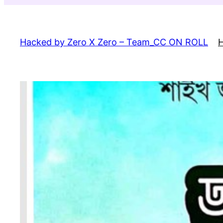
Skip
to
content
Hacked by Zero X Zero – Team_CC ON ROLL