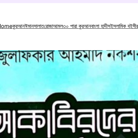
Home
কুরআন
ঈমান
সালাত
রোজা
আমল
৩০ পারা কুরআন
বাংলা হাদীস
ইসলামিক বই
সী