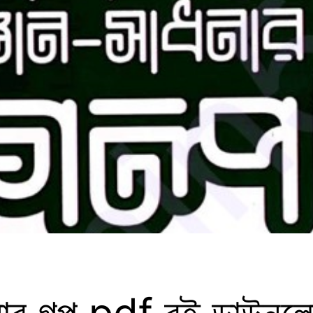
নার গল্প pdf বই ডাউনল