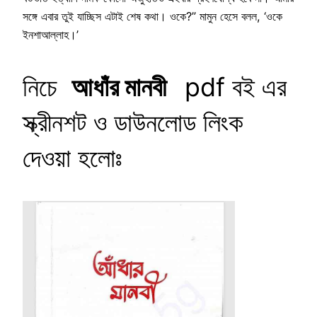
সঙ্গে এবার তুই যাচ্ছিস এটাই শেষ কথা। ওকে?” মামুন হেসে বলল, ‘ওকে
ইনশাআল্লাহ।’
নিচে
আধাঁর মানবী
pdf বই এর
স্ক্রীনশট ও ডাউনলোড লিংক
দেওয়া হলোঃ