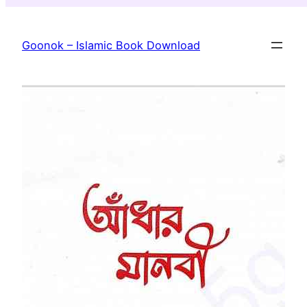
Skip
to
Goonok – Islamic Book Download
content