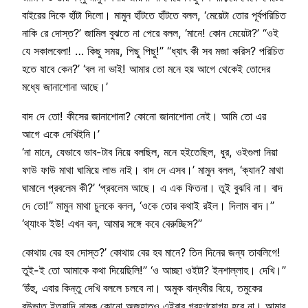
বাইরের দিকে হাঁটা দিলো। মামুন হাঁটতে হাঁটতে বলল, ‘মেয়েটা তোর পূর্বপরিচিত
নাকি রে দোস্ত?’ জামিল বুঝতে না পেরে বলল, ‘মানে! কোন মেয়েটা?’ “ওই
যে সকালবেলা! … কিছু সময়, পিছু পিছু!” “ধ্যাৎ কী সব মজা করিস? পরিচিত
হতে যাবে কেন?’ ‘বল না ভাই! আমার তো মনে হয় আগে থেকেই তোদের
মধ্যে জানাশোনা আছে।’
বাদ দে তো! কীসের জানাশোনা? কোনো জানাশোনা নেই। আমি তো এর
আগে একে দেখিইনি।’
‘না মানে, যেভাবে ভাব-টাব নিয়ে বলছিল, মনে হইতেছিল, ধুর, ওইগুলা নিয়া
ফাউ ফাউ মাথা ঘামিয়ে লাভ নাই। বাদ দে এসব।’ মামুন বলল, ‘ক্যান? মাথা
ঘামালে প্রবলেম কী?’ ‘প্রবলেম আছে। এ এক ফিতনা। তুই বুঝবি না। বাদ
দে তো!” মামুন মাথা চুলকে বলল, ‘ওকে তোর কথাই রইল। দিলাম বাদ।”
‘থ্যাংক ইউ! এখন বল, আমার সঙ্গে কবে বেরুচ্ছিস?”
কোথায় বের হব দোস্ত?’ কোথায় বের হব মানে? তিন দিনের জন্য তাবলিগে!
তুই-ই তো আমাকে কথা দিয়েছিলি!” ‘ও আচ্ছা ওইটা? ইনশাল্লাহ। দেখি।”
‘উঁহু, এবার কিন্তু দেখি বললে চলবে না। অমুক বান্ধবীর বিয়ে, তমুকের
বউভাত ইত্যাদি নামক কোনো অজুহাতও এইবার গ্রহণযোগ্য হবে না। আমার