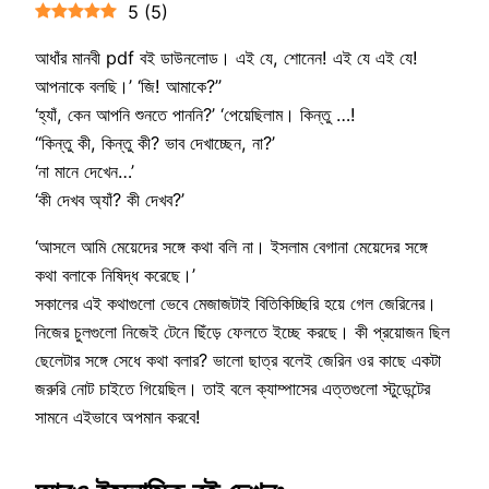
5
(
5
)
আধাঁর মানবী pdf বই ডাউনলোড। এই যে, শোনেন! এই যে এই যে!
আপনাকে বলছি।’ ‘জি! আমাকে?”
‘হ্যাঁ, কেন আপনি শুনতে পাননি?’ ‘পেয়েছিলাম। কিন্তু …!
“কিন্তু কী, কিন্তু কী? ভাব দেখাচ্ছেন, না?’
‘না মানে দেখেন…’
‘কী দেখব অ্যাঁ? কী দেখব?’
‘আসলে আমি মেয়েদের সঙ্গে কথা বলি না। ইসলাম বেগানা মেয়েদের সঙ্গে
কথা বলাকে নিষিদ্ধ করেছে।’
সকালের এই কথাগুলো ভেবে মেজাজটাই বিতিকিচ্ছিরি হয়ে গেল জেরিনের।
নিজের চুলগুলো নিজেই টেনে ছিঁড়ে ফেলতে ইচ্ছে করছে। কী প্রয়োজন ছিল
ছেলেটার সঙ্গে সেধে কথা বলার? ভালো ছাত্র বলেই জেরিন ওর কাছে একটা
জরুরি নোট চাইতে গিয়েছিল। তাই বলে ক্যাম্পাসের এত্তগুলো স্টুডেন্টের
সামনে এইভাবে অপমান করবে!