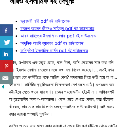
আরও ইসলামিক বই দেখুনঃ
ভুবনজয়ী নারী pdf বই ডাউনলোড
ফররুখ আহমদ জীবনও সাহিত্য pdf বই ডাউনলোড
আরবি সাহিত্যে ইসলামি ভাবধারা pdf বই ডাউনলোড
আধুনিক আরবি ব্যাকরণ pdf বই ডাউনলোড
অগ্নিবীণা ইসলামিক ভার্সন pdf বই ডাউনলোড
হ্যাহ, দু-টাকার এক হুজুর ছেলে, বলে কিনা, আমি মেয়েদের সঙ্গে কথা বলি
না। ইসলাম বেগানা মেয়েদের সঙ্গে কথা বলা নিষেধ করেছে।… এতই যখন
ধর্মপ্রেম তো ভার্সিটিতে পড়ে আছিস কেন? মাদরাসায় গিয়ে ভর্তি হয়ে যা না…
যত্তসব। ভার্সিটির ক্যান্টিনগুলো বিকেলবেলা বেশ জমে ওঠে। গল্পগুজব আর
হইচইয়ে মেতে থাকে সারাক্ষণ। তেমন প্রয়োজনীয় হইচই না। অধিকাংশই
অপ্রয়োজনীয় আলাপ-আলোচনা। কোন মেয়ে দেখতে কেমন, কার হাঁটাচলা
কীরকম, কার সঙ্গে কার রিলেশন চলছে—এইসব ফাউ কথাবার্তা। এই সময়ে
বসার জায়গা পাওয়াই মুশকিল।
জামিল ও তার বন্ধু মামুন বসার জায়গা না পেয়ে কিছুক্ষণ দাঁড়িয়ে থেকে গেটের