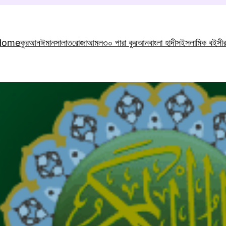
Home
কুরআন
ঈমান
সালাত
রোজা
আমল
৩০ পারা কুরআন
বাংলা হাদীস
ইসলামিক বই
সী