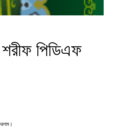
ন শরীফ পিডিএফ
করলাম।