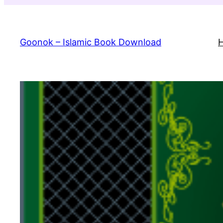
Skip
to
content
Goonok – Islamic Book Download