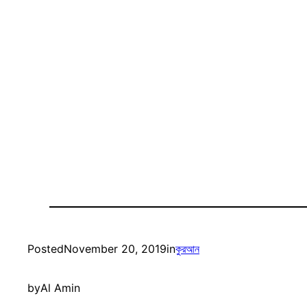
Posted
November 20, 2019
in
কুরআন
by
Al Amin