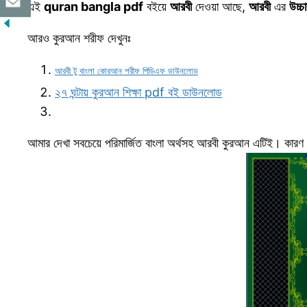
এই
quran bangla pdf
বইয়ে
আরবী
দেওয়া আছে,
আরবী
এর
উচ্চ
আরও কুরআন শরীফ দেখুনঃ
আরবী টু বাংলা কোরআন শরীফ পিডিএফ ডাউনলোড
২৭ ঘন্টায় কুরআন শিক্ষা pdf বই ডাউনলোড
আমার দেখা সবচেয়ে পরিমার্জিত বাংলা অর্থসহ আরবী কুরআন এটিই। কারণ 