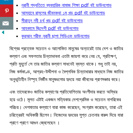
নূরানী পদ্ধতিতে ব্যবহারিক নামাজ শিক্ষা pdf বই ডাউনলোড
আসহাবে রাসূলের জীবনকথা ১ম খন্ড pdf বই ডাউনলোড
সীরাতুন নবী ৪র্থ খন্ড pdf বই ডাউনলোড
আহকামে জিন্দেগী pdf বই ডাউনলোড
কুরআন শরীফ নূরানী ছাপা পিডিএফ ডাউনলোড
বিশ্বের প্রত্যেক সচেতন ও আলোকিত মানুষের অন্তরেই তার দেশ ও জাতির
কল্যাণ এবং সফলতার চিন্তাভাবনা এতটা জায়গা করে নেয় যে, প্রতিক্ষণ,
প্রতি মুহূর্তে সে তার জাতির কল্যাণ সাধনেই ব্যস্ত থাকে। শুধু তাই নয়,
নিজ কর্মকাণ্ড, আগ্রহ-উদ্দীপনা ও বৈপ্লবিক চিন্তাধারার মাধ্যমে নিজ জাতির
অনুভূতিহীন নিস্পৃহ নির্জীব মানুষগুলোর হৃদয়ে নয়া জীবনের প্রাণসঞ্চার করে।
এবং তাদেরকেও জাতির কল্যাণের প্রতিযোগিতায় অংশীদার করতে অস্থির
হয়ে ওঠে। মূলত এটাই একজন সত্যিকার দেশপ্রেমিক ও সচেতন নাগরিকের
পরিচয়। দেশমাতার কল্যাণে যারা কাজ করেছেন, সংগ্রাম করেছেন, তারা এই
চরিত্রেরই অধিকারী ছিলেন। নিজেদের হৃদয়ের সুপ্ত চেতনার বারুদ দিয়ে যারা
প্রাণে প্রাণে আগুন জ্বেলেছেন ।