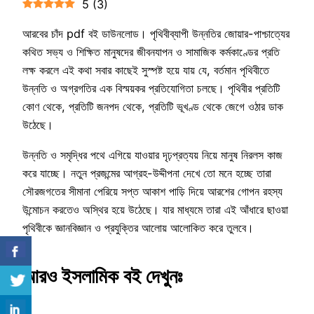
5
(
3
)
আরবের চাঁদ pdf বই ডাউনলোড। পৃথিবীব্যাপী উন্নতির জোয়ার-পাশ্চাত্যের
কথিত সভ্য ও শিক্ষিত মানুষদের জীবনযাপন ও সামাজিক কর্মকাণ্ডের প্রতি
লক্ষ করলে এই কথা সবার কাছেই সুস্পষ্ট হয়ে যায় যে, বর্তমান পৃথিবীতে
উন্নতি ও অগ্রগতির এক বিস্ময়কর প্রতিযোগিতা চলছে। পৃথিবীর প্রতিটি
কোণ থেকে, প্রতিটি জনপদ থেকে, প্রতিটি ভূখণ্ড থেকে জেগে ওঠার ডাক
উঠেছে।
উন্নতি ও সমৃদ্ধির পথে এগিয়ে যাওয়ার দৃঢ়প্রত্যয় নিয়ে মানুষ নিরলস কাজ
করে যাচ্ছে। নতুন প্রজন্মের আগ্রহ-উদ্দীপনা দেখে তো মনে হচ্ছে তারা
সৌরজগতের সীমানা পেরিয়ে সপ্ত আকাশ পাড়ি দিয়ে আরশের গোপন রহস্য
উন্মোচন করতেও অস্থির হয়ে উঠেছে। যার মাধ্যমে তারা এই আঁধারে ছাওয়া
পৃথিবীকে জ্ঞানবিজ্ঞান ও প্রযুক্তির আলোয় আলোকিত করে তুলবে।
আরও ইসলামিক বই দেখুনঃ