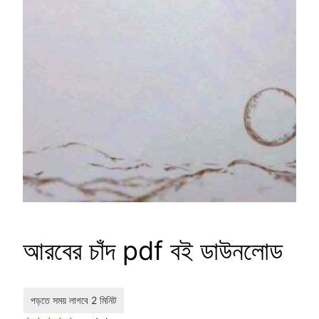
আরবের চাঁদ pdf বই ডাউনলোড