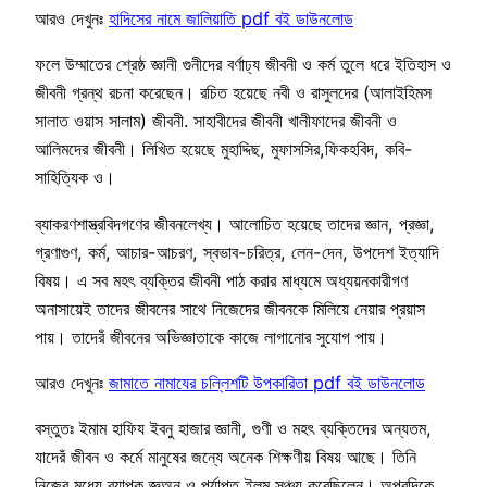
আরও দেখুনঃ
হাদিসের নামে জালিয়াতি pdf বই ডাউনলোড
ফলে উম্মাতের শ্রেষ্ঠ জ্ঞানী গুনীদের বর্ণাঢ্য জীবনী ও কর্ম তুলে ধরে ইতিহাস ও
জীবনী গ্রন্থ রচনা করেছেন। রচিত হয়েছে নবী ও রাসুলদের (আলাইহিমস
সালাত ওয়াস সালাম) জীবনী. সাহাবীদের জীবনী খালীফাদের জীবনী ও
আলিমদের জীবনী। লিখিত হয়েছে মুহাদ্দিছ, মুফাসসির,ফিকহবিদ, কবি-
সাহিত্যিক ও।
ব্যাকরণশাস্ত্রবিদগণের জীবনলেখ্য। আলোচিত হয়েছে তাদের জ্ঞান, প্রজ্ঞা,
গ্রণাগুণ, কর্ম, আচার-আচরণ, স্বভাব-চরিত্র, লেন-দেন, উপদেশ ইত্যাদি
বিষয়। এ সব মহৎ ব্যক্তির জীবনী পাঠ করার মাধ্যমে অধ্যয়নকারীগণ
অনাসায়েই তাদের জীবনের সাথে নিজেদের জীবনকে মিলিয়ে নেয়ার প্রয়াস
পায়। তাদেরঁ জীবনের অভিজ্ঞাতাকে কাজে লাগানোর সুযোগ পায়।
আরও দেখুনঃ
জামাতে নামাযের চল্লিশটি উপকারিতা pdf বই ডাউনলোড
বস্তুতঃ ইমাম হাফিয ইবনু হাজার জ্ঞানী, গুণী ও মহৎ ব্যক্তিদের অন্যতম,
যাদেরঁ জীবন ও কর্মে মানুষের জন্যে অনেক শিক্ষণীয় বিষয় আছে। তিনি
নিজের মধ্যে ব্যাপক জ্ঞঅন ও পর্যাপ্ত ইলম সঞ্চয় করেছিলেন। অপরদিকে