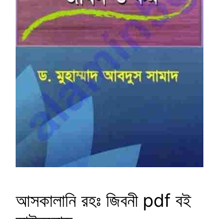
আসকালানি রহঃ জিবনী pdf বই