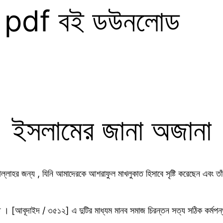
না pdf বই ডউনলোড
ইসলামের জানা অজানা
জন্য , যিনি আমাদেরকে আশরাফুল মাখলুকাত হিসাবে সৃষ্টি করেছেন এবং তাঁরই প
নাত । [আবূদাইদ / ৩৫১২] এ দুটির মাধ্যম মানব সমাজ চিরন্তন সত্য সঠিক কর্মপন