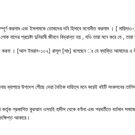
ম্পূর্ণ করলাম এবং ইসলামকে তোমাদের দনি হিসাবে মনোনীত করলাম । [ মায়িদা৩-]
 লোক যাদের প্রচেষ্টা দুনিয়াবী জীবনে বিভ্রান্ত হয় , যওি তারা মনে করে যে ,
রন করনা । [আল ইমরান-১০২] রাসূল [সাঃ] বলেছেন ঃ যে ব্যাক্তি আমাদের এ দ
জানার ব্যাপারে উপদেশ পেীছে দেয়া নৈতিক দায়িত্ব মনে করেই বইটি সংকলনের তাগি
শ কর্তৃক প্রকাশিত কুরআন ওসহহি হাদীস থেকে বর্ণানা এবং পরবর্তীতে বর্তমান সমাজ
সংক্ষিপ্ত আকারে।