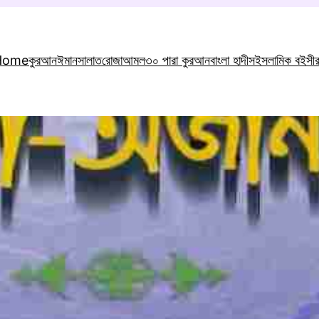
Home
কুরআন
ঈমান
সালাত
রোজা
আমল
৩০ পারা কুরআন
বাংলা হাদীস
ইসলামিক বই
সী