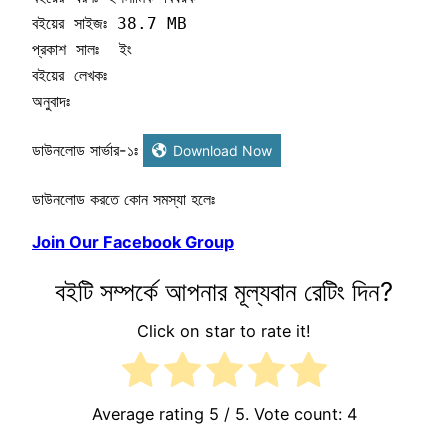
বইয়ের সাইজঃ 38.7 MB

প্রকাশ সালঃ  ইং

বইয়ের লেখকঃ 

অনুবাদঃ
ডাউনলোড সার্ভার-১ঃ
Download Now
ডাউনলোড করতে কোন সমস্যা হলেঃ
Join Our Facebook Group
বইটি সম্পর্কে আপনার মূল্যবান রেটিং দিন?
Click on star to rate it!
Average rating
5
/ 5. Vote count:
4