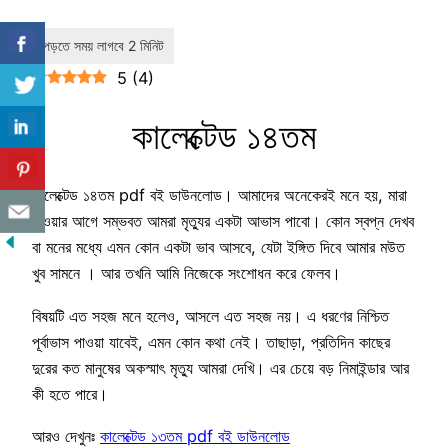
5
(
4
)
কালেক্টেড ১৪তম
কালেক্টেড ১৪তম pdf বই ডাউনলোড। আমাদের অনেকেরই মনে হয়, মারা
যাওয়ার আগে সম্ভবত আমরা মৃত্যুর একটা আভাস পাবো। কোন স্বপ্ন দেখব
বা মনের মধ্যে এমন কোন একটা ভাব আসবে, যেটা ইঙ্গিত দিবে আমার মউত
খুব সামনে । আর তখনি আমি নিজেকে সংশোধন করে ফেলব।
বিষয়টি এত সহজ মনে হলেও, আসলে এত সহজ নয়। এ ধরণের নিশ্চিত
পূর্বাভাস পাওয়া যাবেই, এমন কোন কথা নেই। তাছাড়া, প্রতিদিন কাছের
দুরের কত মানুষের অকস্মাৎ মৃত্যু আমরা দেখি। এর চেয়ে বড় নিমাইন্ডার আর
কী হতে পারে।
আরও দেখুনঃ
কালেক্টেড ১৩তম pdf বই ডাউনলোড