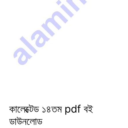
কালেক্টেড ১৪তম pdf বই
ডাউনলোড