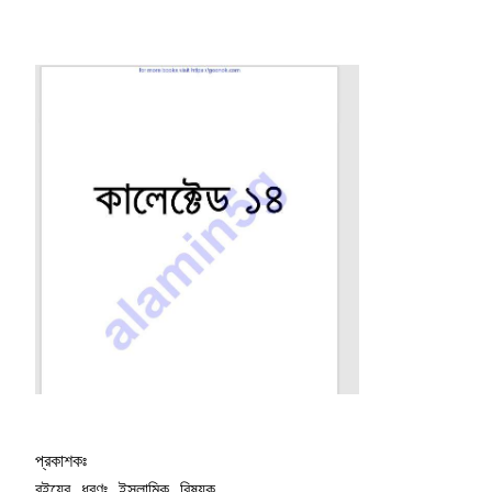
প্রকাশকঃ 

বইয়ের ধরণঃ ইসলামিক বিষয়ক 
