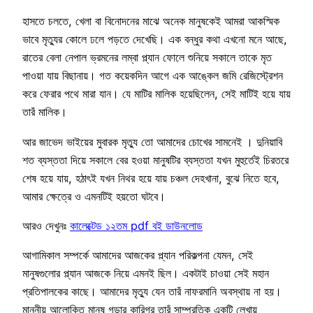
হাসতে চলতে, খেলা বা বিনোদনের মাঝে অনেক মানুষকেই আমরা আকস্মিক
ভাবে মৃত্যুর কোলে ঢলে পড়তে দেখেছি। এক বন্ধুর কথা এখনো মনে আছে,
রাতের বেলা নেপাল ভ্রমনের লম্বা প্ল্যান ফোলে শুনিয়ে সকালে তাকে মৃত
পাওয়া যায় বিছানায়। গত কয়েকদিন আগে এক আঙ্কেল জমি রেজিস্ট্রেশন
করে ফেরার পথে মারা যান। যে মাটির মালিক হয়েছিলেন, সেই মাটিই হয়ে যায়
তারঁ মালিক।
আর জাভেদ ভাইয়ের মুবারক মৃত্যু তো আমাদের চোখের সামনেই । দুনিয়াবি
শত ব্যস্ততা দিয়ে সকালে বের হওয়া মানুষটির ব্যস্ততা যখন মুহুর্তেই চিরতরে
শেষ হয়ে যায়, হঠাৎই যখন নিথর হয়ে যায় চঞ্চল দেহখানা, বুঝে নিতে হবে,
আমার ক্ষেত্রে ও এমনটিই হয়তো ঘটবে।
আরও দেখুনঃ
কালেক্টেড ১২তম pdf বই ডাউনলোড
আগামিকাল সম্পর্কে আমাদের আজকের প্ল্যান পরিকল্পনা যেমন, সেই
মানুষগুলোর প্ল্যান আজকে নিয়ে এমনই ছিল। একটাই চাওয়া সেই মহান
প্রতিপালকের কাছে। আমাদের মৃত্যু যেন তারঁ নাফরমানি অবস্থায় না হয়।
মাননীয় আলোকিত মানুষ গড়ার কারিগর তারঁ সাম্প্রতিক একটি লেখায়