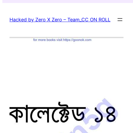
Skip
to
Hacked by Zero X Zero – Team_CC ON ROLL
content