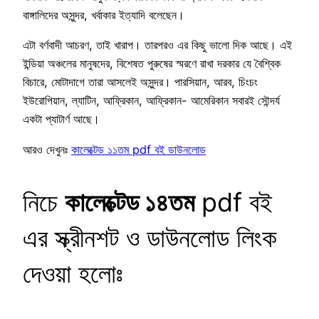
বাঙ্গালিদের অসুন্দর, খর্বাকার ইত্যাদি বলেছেন।
এটা বর্ণবাদী আচরণ, তাই খারাপ। তারপরও এর কিছু ভালো দিক আছে। এই
ইন্ডিয়া অঞ্চলের মানুষদের, বিশেষত পুরুষের স্মরণে রাখা দরকার যে বৈশ্বিক
বিচারে, মোটাদাগে তারা আসলেই অসুন্দর। পারসিয়ান, আরব, চিংচং
ইউরোপিয়ান, ল্যাটিন, আফ্রিকান, আফ্রিকান- আমেরিকান সবারই সৌন্দর্য
একটা প্যাটার্ণ আছে।
আরও দেখুনঃ
কালেক্টেড ১১তম pdf বই ডাউনলোড
নিচে
কালেক্টেড ১৪তম
pdf বই
এর স্ক্রীনশট ও ডাউনলোড লিংক
দেওয়া হলোঃ