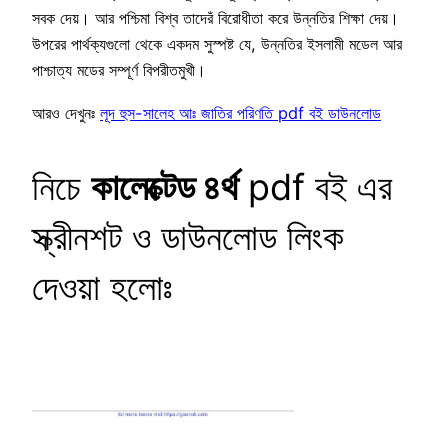
সবক দেয়। আর পশ্চিমা বিশ্ব তাদেরঁ বিরোধীতা করে উন্নতির শিক্ষা দেয়।
উপরের পার্থক্যগুলো থেকে একদম সুস্পষ্ট যে, উন্নতির ইসলামী মডেল আর
পাশ্চাত্য মডের সম্পূর্ণ বিপরীতমুখী।
আরও দেখুনঃ
লূদ হুস-সালেহ আঃ জাতির পরিণতি pdf বই ডাউনলোড
নিচে
কালেক্টেড ৪র্থ
pdf বই এর
স্ক্রীনশট ও ডাউনলোড লিংক
দেওয়া হলোঃ