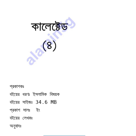
প্রকাশকঃ 

বইয়ের ধরণঃ ইসলামিক বিষয়ক 

বইয়ের সাইজঃ 34.6 MB

প্রকাশ সালঃ  ইং

বইয়ের লেখকঃ 

অনুবাদঃ