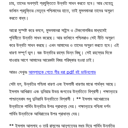
চায়, তাদের অবশ্যই প্রযুক্তিতে উন্নতি সাধন করতে হবে। আর যেহেতু
বর্তমান প্রযুক্তির নেতৃত্ব পশ্চিমাদের হাতে, তাই মুসলমানরা তাদের অসুরণ
করতে বাধ্য।
আরো সুস্পষ্ট করে বললে, মুসলমানরা সাইন্স ও টেকলোলজির মাধ্যমেই
পৃথিবীতে উন্নতি সাধন করেছে। আর বর্তমানে পশ্চিমরাও সেই নীতি অসুরণ
করে উন্নতি সাধন করছে। এখন আমাদের ও তাদের অসুরণ করতে হবে। এই
ধারণা সম্পূর্ণ ভুল। বরং উন্নতির রহস্য ভিন্ন কিছু। সেই রহস্যের দিকে
যাওয়ার আগে আমাদের আরেকটা বিষয় পরিষ্কার হওয়া চাই।
আরও দেখুনঃ
আল্লাহকে পেতে পীর ধরা pdf বই ডাউনলোড
সেটা হল, উন্নতির পশ্চিমা ধারণা এবং ইসলামী ধারণার মাঝে পার্থক্য আছে।
ইসলাম আখিরাত এবং দুনিয়ার উভয় জগতের উন্নতিতে বিশ্বাসী। পক্ষান্তরে
পাশ্চাত্যবাদ শুধু দুনিয়াবি উন্নতিতে বিশ্বাসী । ** ইসলাম আখেরাতের
উন্নতিকে পার্থিব উন্নতির উপর প্রাধান্য দেয়। পক্ষান্তরে পশ্চিমা দর্শন
পার্থিব উন্নতিকে আখিরাতের উপর প্রাধান্য দেয়।
** ইসলাম আল্লাহ ও তারঁ রাসুলের আনুগত্যের মধ্য দিয়ে পার্থিব উন্নতির