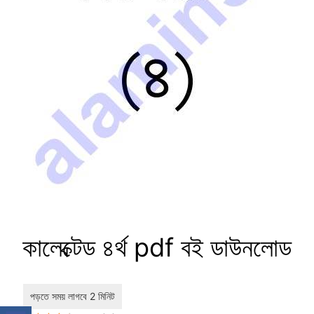
কালেক্টেড ৪র্থ pdf বই ডাউনলোড