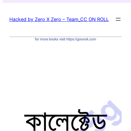
Skip
to
Hacked by Zero X Zero – Team_CC ON ROLL
content