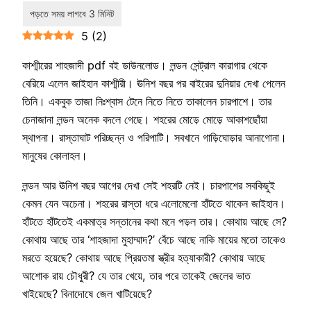
5
(
2
)
কাশ্মীরের শাহজাদী pdf বই ডাউনলোড। লন্ডন সেন্ট্রাল কারাগার থেকে
বেরিয়ে এলেন জাইহান কাশ্মীরী। ঊনিশ বছর পর বাইরের দুনিয়ার দেখা পেলেন
তিনি। একবুক তাজা নিঃশ্বাস টেনে নিতে নিতে তাকালেন চারপাশে। তার
চেনাজানা লন্ডন অনেক বদলে গেছে। শহরের মোড়ে মোড়ে আকাশছোঁয়া
স্থাপনা। রাস্তাঘাট পরিচ্ছন্ন ও পরিপাটি। সবখানে গাড়িঘোড়ার আনাগোনা।
মানুষের কোলাহল।
লন্ডন আর ঊনিশ বছর আগের দেখা সেই শহরটি নেই। চারপাশের সবকিছুই
কেমন যেন অচেনা। শহরের রাস্তা ধরে এলোমেলো হাঁটতে থাকেন জাইহান।
হাঁটতে হাঁটতেই একমাত্র সন্তানের কথা মনে পড়ল তার। কোথায় আছে সে?
কোথায় আছে তার ‘শাহজাদা মুহাম্মাদ?’ বেঁচে আছে নাকি মায়ের মতো তাকেও
মরতে হয়েছে? কোথায় আছে প্রিয়তমা স্ত্রীর হত্যাকারী? কোথায় আছে
আশোক রায় চৌধুরী? যে তার খেয়ে, তার পরে তাকেই জেলের ভাত
খাইয়েছে? বিনাদোষে জেল খাটিয়েছে?