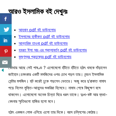
আরও ইসলামিক বই দেখুনঃ
আহবান pdf বই ডাউনলোড
ইসলামের হাকীকত pdf বই ডাউনলোড
আন্তরিক তাওবা pdf বই ডাউনলোড
হযরত ঈসা আঃ এর প্রত্যাবর্তন pdf বই ডাউনলোড
কৃষ্ণস্বর প্রতুষ্যের pdf বই ডাউনলোড
কোথায় আছে সেই পাষণ্ড ? এলোমেলো হাঁটতে হাঁটতে হঠাৎ থমকে দাঁড়ালেন
জাইহান।চমৎকার একটি মসজিদের ওপর চোখ পড়ল তার। লন্ডন ইসলামিক
সেন্টার মসজিদ। হুট করেই ঢুকে পড়লেন ভেতরে। অজু করে দু’রাকাত নামায
পড়ে নিলেন মুক্তি-আনন্দের শুকরিয়া হিসেবে। নামায শেষে কিছুক্ষণ বসে
থাকলেন। এলোমেলো অনেক চিন্তা ঘিরে ধরল তাকে। দুঃখ-কষ্ট আর ব্যথা-
বেদনার স্মৃতিগুলো হাজির হলো মনে।
হঠাৎ একজন লোক এগিয়ে এলো তার দিকে। বয়স চল্লিশের কোঠায়।