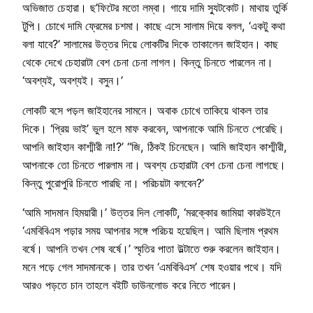
অভিজাত চেহারা। ছ’ফিটের মতো লম্বা। গায়ে দামি স্যুটকোট। মাথায় তুর্কি
টুপি। চোখে দামি ফ্রেমের চশমা। কাছে এসে সালাম দিয়ে বলল, ‘একটু কথা
বলা যাবে?’ সালামের উত্তর দিয়ে লোকটির দিকে তাকালেন জাইহান। কাছ
থেকে দেখে চেহারাটা বেশ চেনা চেনা লাগল। কিন্তু চিনতে পারলেন না।
‘অবশ্যই, অবশ্যই। বসুন।’
লোকটি বসে পড়ল জাইহানের সামনে। অবাক চোখে তাকিয়ে থাকল তার
দিকে। ‘প্রিয় ভাই’ ভুল হলে মাফ করবেন, আপনাকে আমি চিনতে পেরেছি।
আপনি জাইহান কাশ্মীরী না!?’ “জি, ঠিকই চিনেছেন। আমি জাইহান কাশ্মীরী,
আপনাকে তো চিনতে পারলাম না। অবশ্য চেহারাটা বেশ চেনা চেনা লাগছে।
কিন্তু পুরোপুরি চিনতে পারছি না। পরিচয়টা বলবেন?’
‘আমি সাদমান হিময়ারী।’ উত্তর দিল লোকটি, ‘মরক্কোর জামিয়া কারউইনে
‘এমবিবিএস পড়ার সময় আপনার সঙ্গে পরিচয় হয়েছিল। আমি ছিলাম প্রথম
বর্ষে। আপনি তখন শেষ বর্ষে।’ স্মৃতির পাতা উল্টাতে শুরু করলেন জাইহান।
মনে পড়ে গেল সাদমানকে। তার তখন ‘এমবিবিএস’ শেষ হওয়ার পথে। যদি
আরও পড়তে চান তাহলে বইটি ডাউনলোড করে নিতে পারেন।