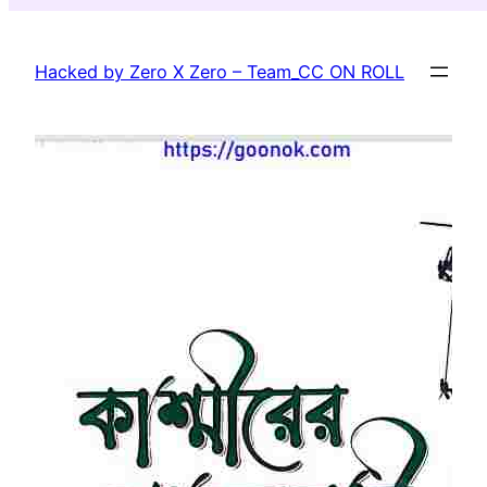
Skip
to
Hacked by Zero X Zero – Team_CC ON ROLL
content