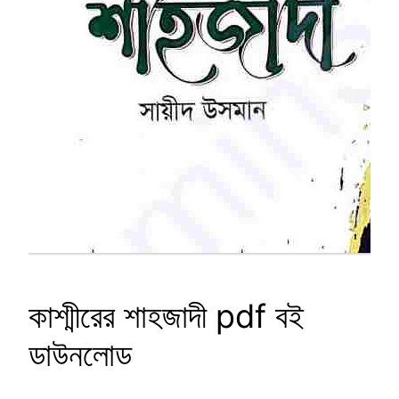
কাশ্মীরের শাহজাদী pdf বই
ডাউনলোড