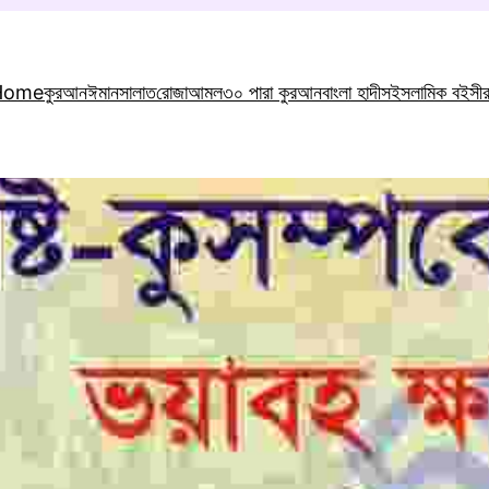
Home
কুরআন
ঈমান
সালাত
রোজা
আমল
৩০ পারা কুরআন
বাংলা হাদীস
ইসলামিক বই
সী