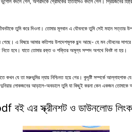
 ভুগোল বদলে গেল, অপরদিকে প্রেমিকের ইতিহাসও বদলে গেল। প্রিয়জনের হিষ্ট্র
ীবনটাকে তুমি করে দিওনা। তোমার মূলবান এ যৌবনকে তুমি সেই মহান সত্তার উ
 হয়ে গেছে। এ বিষয়ে আমার কতিপয় উপদেশমূলক ছন্দ আছে- হে মন যৌবনের সাগ
্ষেপ নিতে হবে। যাতে তোমার রক্ত ও শক্তির অমূল্য সম্পদ অপথে বিনষ্ট না হয়।
কখন যে তা মরুভুমির ন্যায় নিশ্চিনত হয়ে গের। কুদৃষ্টি সম্পর্কে আল্লাহপাক
আছে- দুনিয়ার লোকজনের আড়ালে-অবডালে তুমি যা কিছুই করনা কেন একজন তোমাক
df বই এর স্ক্রীনশট ও ডাউনলোড লিং