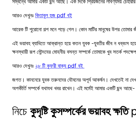
সম্বন্ধে আমার একটি ছন্দ আছে। এক দিকে প্রিয়জনের লাবণ্যময় চেহারার
আরও দেখুনঃ
কিতাবুল হজ pdf বই
আরেক টি পুরোনো গল্প মনে পড়ে গেল। কোন মাটির মানুষের উপর তোমার জ
এই ভয়াবহ ব্যাধিতে আক্রান্ত হয়ে কতন যুবক -যুবতীর জীব ন ধব্বংস
ক্ষনস্থায়ী রূপ সৌন্দযের মোহনীয় বসন্ত সম্পর্কে তোমাকে খুব সতর্ক পদক
আরও দেখুনঃ
২৮ টি কুফরী বাক্য pdf বই
জগত। কাননেরে যুবক তরুনদের যৌবনের অপূর্ব আকর্ষন। দেখতেই না দেখতে 
অপকীর্তি সম্পর্কে যথাযথ খবর রাখেন। এই মর্মেই আমার একটি ছন্দ 
নিচে
কুদৃষ্টি কুসম্পর্কের ভয়াবহ ক্ষতি
p