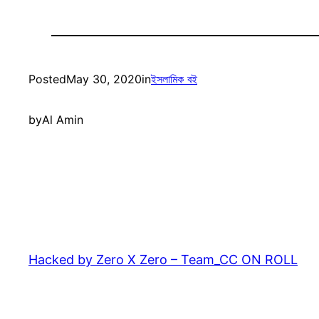
Posted
May 30, 2020
in
ইসলামিক বই
by
Al Amin
Hacked by Zero X Zero – Team_CC ON ROLL