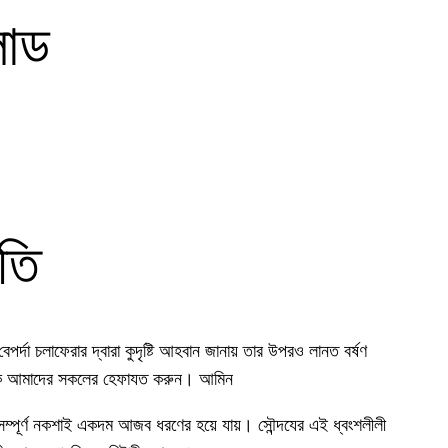
লোড
ষতি
্দা চলাফেরার দ্বারা কুদৃষ্টি আহবান জানায় তার উপরও লানত বর্ষণ
পাক আমাদের সকলের হেফাযত করুন। আমিন
 সম্পূর্ণ নকশাই একদম আজব ধরণের হয়ে যায়। সৌন্দযের এই ধ্বংশলীলী