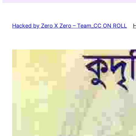
Skip
to
content
Hacked by Zero X Zero – Team_CC ON ROLL