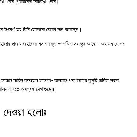
ীও খতম প্রেমিকের মিষ্টারীও খতম।
পর উৎসর্গ কর যিনি তোমাকে যৌবন দান করেছেন।
রে হাজার হাজার জহাজের সমান রক্ত ও শক্তি মওজুদ আছে। অতএব হে মন
 যে আয়াত নাযিল করেছেন তাহলো-আল্লাহ পাক তাদের কুদৃষ্টি জনিত সকল
ে আসমান হতে অবশ্যই দেখতেছেন।
ক দেওয়া হলোঃ