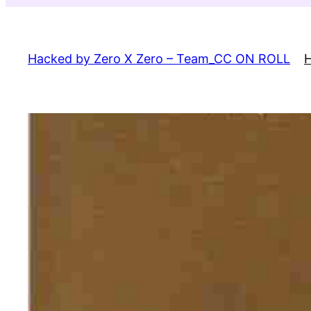
Skip
to
content
Hacked by Zero X Zero – Team_CC ON ROLL