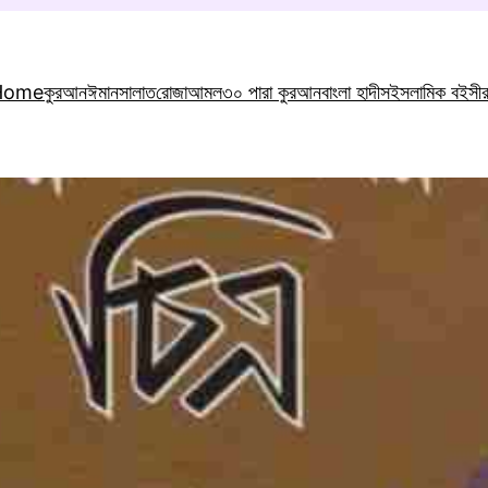
Home
কুরআন
ঈমান
সালাত
রোজা
আমল
৩০ পারা কুরআন
বাংলা হাদীস
ইসলামিক বই
সী