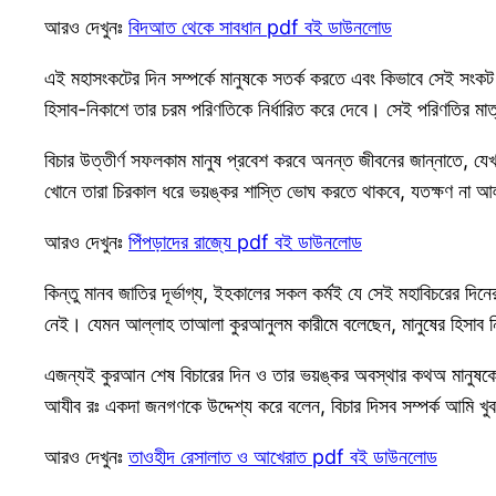
আরও দেখুনঃ
বিদআত থেকে সাবধান pdf বই ডাউনলোড
এই মহাসংকটের দিন সম্পর্কে মানুষকে সতর্ক করতে এবং কিভাবে সেই সংকট থে
হিসাব-নিকাশে তার চরম পরিণতিকে নির্ধারিত করে দেবে। সেই পরিণতির মাত্র 
বিচার উত্তীর্ণ সফলকাম মানুষ প্রবেশ করবে অনন্ত জীবনের জান্নাতে, যে
খোনে তারা চিরকাল ধরে ভয়ঙ্কর শাস্তি ভোঘ করতে থাকবে, যতক্ষণ না আল
আরও দেখুনঃ
পিঁপড়াদের রাজ্যে pdf বই ডাউনলোড
কিন্তু মানব জাতির দূর্ভাগ্য, ইহকালের সকল কর্মই যে সেই মহাবিচরের দি
নেই। যেমন আল্লাহ তাআলা কুরআনুলম কারীমে বলেছেন, মানুষের হিসাব নি
এজন্যই কুরআন শেষ বিচারের দিন ও তার ভয়ঙ্কর অবস্থার কথঅ মানুষকে 
আযীব রঃ একদা জনগণকে উদ্দেশ্য করে বলেন, বিচার দিসব সম্পর্ক আমি খুব চ
আরও দেখুনঃ
তাওহীদ রেসালাত ও আখেরাত pdf বই ডাউনলোড