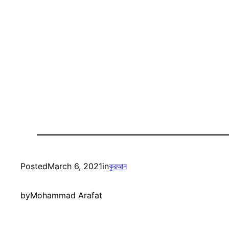
Posted
March 6, 2021
in
কুরআন
by
Mohammad Arafat