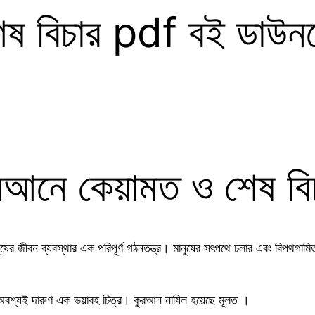
েষ বিচার pdf বই ডাউ
রআনে কেয়ামত ও শেষ বি
ীবন ব্যবস্থার এক পরিপূর্ণ গঠনতন্ত্র। মানুষের সৎপথে চলার এবং বিপথগামিতা
 অবশ্যই দারুণ এক ভয়াবহ চিত্র। কুরআন নাযিল হয়েছে মূলত ।