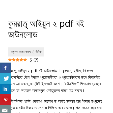
কুররাতু আইয়ুন ২ pdf বই
ডাউনলোড
5
(
7
)
কুররাতু আইয়ুন ২ pdf বই ডাউনলোড । কুরআন, হাদীস, ফিকহের
কিতাবাদিতে যৌন বিষয়ক প্রয়োজনীয়তা ও প্রায়োগিকতার মাঝে বিস্তারিত
আলোচনা রয়েছে,যা দ্বীনী ইলমেরই অংশ। “যৌনশিক্ষা” শিরোনাম ব্যবহার
করলে তা অহেতুক অনাবশ্যক কৌতুহলের কারণ হয়ে দাড়ায়।
“যৌনশিক্ষা” শব্দটা একবারও উচ্চারণ না করেই ইসলাম তার শিক্ষার মাধ্যমেই
মানুষকে যৌন বিষয়ে সচেতন ও শিক্ষিত করে তোলে। গত ১৪০০ বছর ধরে