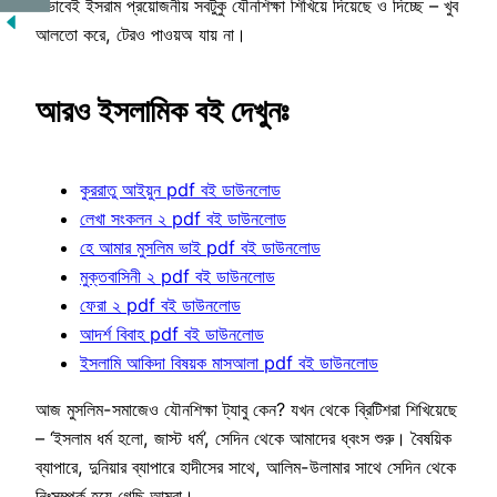
এভাবেই ইসরাম প্রয়োজনীয় সবটুকু যৌনশিক্ষা শিখিয়ে দিয়েছে ও দিচ্ছে – খুব
আলতো করে, টেরও পাওয়অ যায় না।
আরও ইসলামিক বই দেখুনঃ
কুররাতু আইয়ুন pdf বই ডাউনলোড
লেখা সংকলন ২ pdf বই ডাউনলোড
হে আমার মুসলিম ভাই pdf বই ডাউনলোড
মুক্তবাসিনী ২ pdf বই ডাউনলোড
ফেরা ২ pdf বই ডাউনলোড
আদর্শ বিবাহ pdf বই ডাউনলোড
ইসলামি আকিদা বিষয়ক মাসআলা pdf বই ডাউনলোড
আজ মুসলিম-সমাজেও যৌনশিক্ষা ট্যাবু কেন? যখন থেকে ব্রিটিশরা শিখিয়েছে
– ‘ইসলাম ধর্ম হলো, জাস্ট ধর্ম’, সেদিন থেকে আমাদের ধ্বংস শুরু। বৈষয়িক
ব্যাপারে, দুনিয়ার ব্যাপারে হাদীসের সাথে, আলিম-উলামার সাথে সেদিন থেকে
নিঃসম্পর্ক হয়ে গেছি আমরা।