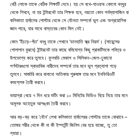
বেঠি লোকে তাকে বেঠিক শিক্ষাটি দেবে। হয় সে বখে-যাওয়অ কোনো বন্ধুর
থেকে শিখবে, না হয় ইন্টারনেট তার শিক্ষক হবে, নয়তো কোন পর্নম্যাগাজিন বা
কলিকাতা হার্বালের পোস্টার থেকে সে যৌনতা সম্পর্কে ভুল এবং অপ্রয়োগিক
জ্ঞান পারে, যার সাথে বাস্তবের কোন মিল নেই।
কোন ‘ইঁচড়ে-পঁচা’ বন্ধু তাকে শেখাবে ‘ডানহাতি স্ক্র নিয়ম’। (সায়েন্সের
পোলাপান বুঝবে) ইন্টারনেট তার কাছে বমিযোগ্য কিছু প্রাকটিসকে পবিত্র ও
উপভোগ্য করে তুলবে। ফুলবডি মেকাপ ও সিলিকন-জেল-ঢুকানো
পর্ণস্টারগুলো স্বাভাবিক নারীদেহ সম্পর্কে তার মনে ভুল প্রত্যাশা গড়ে
তুলবে। সার্জারি করে বানানো অতিকায় পুরুষাঙ্গ তার মনে ইনফিরিওটি
কমপ্লেক তৈরী করবে।
ভায়াগ্রা খেয়ে ৭ দিন ধরে শুটিং করা ১০ মিনিটের ভিডিও বিয়ে নিয়ে তার মনে
অমূলক অহেতুক আশঙ্কা তৈরী করবে।
আর বড়-বড় করে ‘যৌন’ লেখা কলিকাতা হার্বালেরর পোস্টার তাকে বোঝাবে –
তোমার শরীর থেকে কী না কী ইম্পর্টেন্ট জিনিস বের হয়ে যাচ্ছে, তু তো
গ্যায়া।