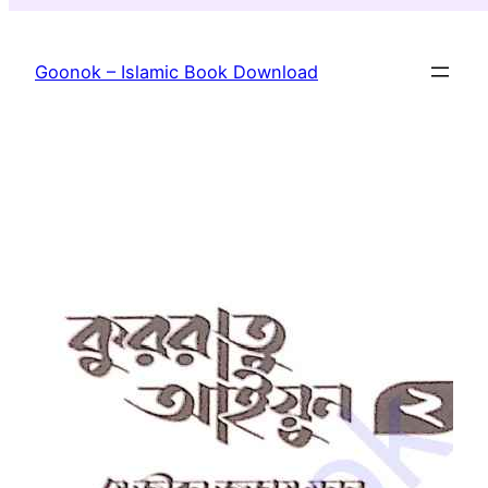
Skip
to
Goonok – Islamic Book Download
content