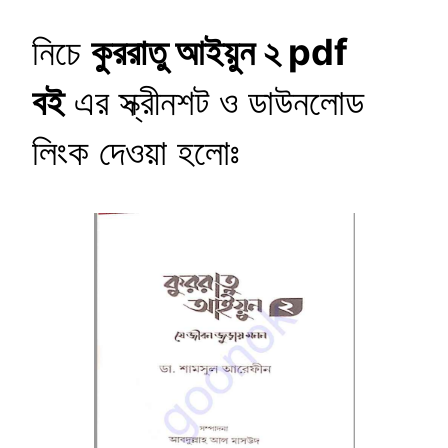
নিচে
কুররাতু আইয়ুন ২
pdf
বই
এর স্ক্রীনশট ও ডাউনলোড
লিংক দেওয়া হলোঃ