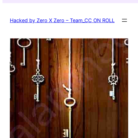
Skip
to
Hacked by Zero X Zero – Team_CC ON ROLL
content