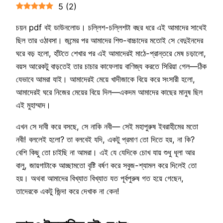
5
(
2
)
চয়ন pdf বই ডাউনলোড। চল্লিশ-চল্লিশটা বছর ধরে এই আমাদের সাথেই
ছিল তার ওঠাবসা। জন্মের পর আমাদের শিশু-বাচ্চাদের মতোই সে বেদুইনদের
ঘরে বড় হলো, হাঁটতে শেখার পর এই আমাদেরই মাঠে-প্রান্তরে মেষ চড়ালো,
বয়স আরেকটু বাড়তেই তার চাচার কাফেলায় বাণিজ্য করতে সিরিয়া গেল—ঠিক
যেভাবে আমরা যাই। আমাদেরই মেয়ে খাদীজাকে বিয়ে করে সংসারী হলো,
আমাদেরই ঘরে নিজের মেয়ের বিয়ে দিল—একদম আমাদের কাছের মানুষ ছিল
এই মুহাম্মাদ।
এখন সে দাবী করে বসছে, সে নাকি নবী— সেই মহাপুরুষ ইবরাহীমের মতো
নবী! বললেই হলো? তা বলবেই যদি, একটু প্রমাণ তো দিতে হয়, না কি?
বেশি কিছু তো চাইছি না আমরা। এই যে যেদিকে চোখ যায় শুধু ধূলা আর
বালু, জায়গাটাকে আচ্ছামতো বৃষ্টি বর্ষণ করে সবুজ-শ্যামল করে দিলেই তো
হয়। অথবা আমাদের বিখ্যাত বিখ্যাত যত পূর্বপুরুষ গত হয়ে গেছেন,
তাদেরকে একটু জিন্দা করে দেখাক না কেন!