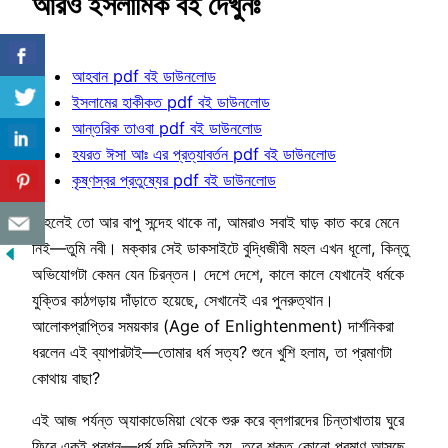
আরও ইসলামিক বই দেখুনঃ
আহবান pdf বই ডাউনলোড
ইসলামের হাকীকত pdf বই ডাউনলোড
আন্তরিক তাওবা pdf বই ডাউনলোড
হযরত ঈসা আঃ এর প্রত্যাবর্তন pdf বই ডাউনলোড
কৃষ্ণস্বর প্রতুষ্যের pdf বই ডাউনলোড
তাহলেই তো আর বাপু সন্দেহ থাকে না, আমরাও সবাই ঘাড় কাত করে মেনে
নিই—তুমি নবী। মক্কার সেই ডাকসাইটে বুদ্ধিজীবী মহল এখন ধূলো, কিন্তু
অভিযোগটা কেমন যেন চিরন্তন। দেশে দেশে, কালে কালে যেখানেই ধর্মকে
যুক্তির কাঠগড়ায় দাঁড়াতে হয়েছে, সেখানেই এর পুনরুত্থান।
আলোকপ্রাপ্তির সময়কার (Age of Enlightenment) দার্শনিকরা
ধরলেন এই ব্যাপারটাই—তোমার ধর্ম সত্য? শুনে খুশি হলাম, তা প্রমাণটা
কোথায় বাছা?
এই আজ পর্যন্ত অ্যাকাডেমিয়া থেকে শুরু করে ব্লগারদের চিন্তাখাতায় ঘুরে
ফিরে একই প্রশ্ন—ধর্ম যদি সত্যিই হয়, তবে শক্ত কোনো প্রমাণ আসছে