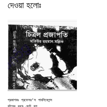
দেওয়া হলোঃ
প্রকাশকঃ প্রফেসর‘স পাবলিকেশন্স  

বইয়ের ধরণঃ ছোট গল্প  
