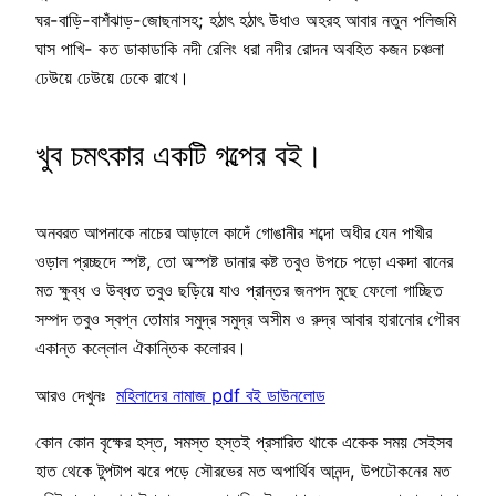
ঘর-বাড়ি-বাশঁঝাড়-জোছনাসহ; হঠাৎ হঠাৎ উধাও অহরহ আবার নতুন পলিজমি
ঘাস পাখি- কত ডাকাডাকি নদী রেলিং ধরা নদীর রোদন অবহিত কজন চঞ্চলা
ঢেউয়ে ঢেউয়ে ঢেকে রাখে।
খুব চমৎকার একটি গল্পের বই।
অনবরত আপনাকে নাচের আড়ালে কাদেঁ গোঙানীর শব্দো অধীর যেন পাখীর
ওড়াল প্রচ্ছদে স্পষ্ট, তো অস্পষ্ট ডানার কষ্ট তবুও উপচে পড়ো একদা বানের
মত ক্ষুব্ধ ও উব্ধত তবুও ছড়িয়ে যাও প্রান্তর জনপদ মুছে ফেলো গাচ্ছিত
সম্পদ তবুও স্বপ্ন তোমার সমুদ্র সমুদ্র অসীম ও রুদ্র আবার হারানোর গৌরব
একান্ত কল্লোল ঐকান্তিক কলোরব।
আরও দেখুনঃ
মহিলাদের নামাজ pdf বই ডাউনলোড
কোন কোন বৃক্ষের হস্ত, সমস্ত হস্তই প্রসারিত থাকে একেক সময় সেইসব
হাত থেকে টুপটাপ ঝরে পড়ে সৌরভের মত অপার্থিব আনন্দ, উপঢৌকনের মত