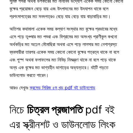
সুমিষ্ট পসরা অথবা উপকারের মত নানাবিধ উদ্যোগ একেক সময় কোনো কোনো
বৃক্ষের প্রয়োজন বেড়ে যায় এবং উৎপাদনের মত উদযাপন থাকে বলে
প্রশংসাপত্রের মত সনদপত্রও বেড়ে যায় বেড়ে যায় বাড়াবাড়ির মত।
অতিশয় কথামালা একেক সময় কল্যাণ সংস্থার মত বৃক্ষের প্রভাবের মধ্যে
এসে পড়ে তৃঞ্ষার মত পশুরা এবং বিশ্রামের মত অসংখ্য প্রাণীকুল কখনো
অর্থকড়ির মত অঢেল মৌমাছিরা অথবা এসে পড়ে লালসার মত নেশাগ্রস্ত
ব্যবসায়ীরা তারপর একেক সময় কোনো কোনো বৃক্ষের পত্রত্ব থাকে না বলে
এবং পুস্প অথবা ফলাফলের মত নিবিড় নিমন্ত্রণ থাকে না বলে পড়ে থাকে
অন্য এক বৃক্ষের মত ভাগ্যহীন ভাগাড়ের অভ্যন্তরে। বইটি পড়তে
ডাউনলোড করতে পারেন।
আরও দেখুনঃ
ক্রসেড সিরিজ ৫ম খন্ড pdf বই ডাউনলোড
নিচে
চিত্রল প্রজাপতি
pdf বই
এর স্ক্রীনশট ও ডাউনলোড লিংক