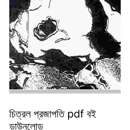
চিত্রল প্রজাপতি pdf বই
ডাউনলোড