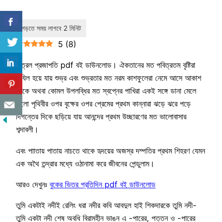
5
(
8
)
চিত্রল প্রজাপতি pdf বই ডাউনলোড। ঐকতানের মত পবিত্রতম বৃষ্টিরা
নাযিল হয়ে যায় শুভ্র এবং শুভ্রতার মত নরম কাশফুলেরা নেমে আসে আকাশ
থেকে অথবা কোমল উপলব্ধির মত স্বপ্নের পাখিরা একই সঙ্গে ডানা মেলে
দিলো পৃথিবীর ওপর বৃক্ষের ওপর প্রেমের প্রথম কান্নারা ঝড়ে ঝরে পড়ে
দিগন্তের দিকে ছড়িয়ে যায় আনন্দের প্রথম উচ্ছারণের মত ভালোবাসার
শব্দাবলী।
এবং পাাতায় পাতায় নাচতে থাকে হৃদয়ের অজস্র দম্পতির প্রথম শিহরণ যেমন
এক অথৈ তন্দ্রার মধ্যে ওঠানামা করে জীবনের পেন্ডুলাম।
আরও দেখুনঃ
বুকের ভিতর প্রতিদিন pdf বই ডাউনলোড
তুমি একটাই নদীই রেলিং ধরা নদীর কবি আবদুল হাই শিকদারকে তুমি নদী-
তুমি একটা নদী শেষ অবধি বিরামহীন ভাঙন এ -পারের, পত্তন ও -পারের