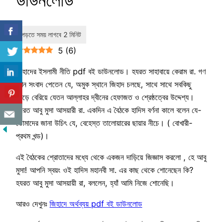
ডাউনলোড
5
(
6
)
জিহাদের ইসলামী নীতি pdf বই ডাউনলোড। হযরত সাহাবায়ে কেরাম রা. গণ
যখন সংবাদ পেতেন যে, অমুক স্থানে জিহাদ চলছে, সাথে সাথে সবকিছু
ছেড়ে বেরিয়ে যেতন আল্লাহর দ্বীনের হেফাজত ও শ্রেষ্ঠত্বের উদ্দেশ্য।
হযরত আবু মুসা আসয়ারী রা. একদিন এ বৈঠকে হাদিস বর্ণনা কালে বলেন যে-
তোমাদের জানা উচিৎ যে, বেহেস্ত তালোয়ারের ছায়ার নীচে। ( বোখারী-
প্রথম খন্ড)।
এই বৈঠকের শ্রোতাদের মধ্যে থেকে একজন দাড়িয়ে জিজ্ঞাস করলো , হে আবু
মুসা! আপনি স্বয়ং ওই হাদিস মহানবী সা. এর কাছ থেকে শোনেছেন কি?
হযরত আবু মুসা আসয়ায়ী রা, বললেন, হ্যাঁ আমি নিজে শোনেছি।
আরও দেখুনঃ
জিহাদে অর্থব্যয় pdf বই ডাউনলোড