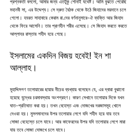
প্রশ্নকর্তা বললো, আমার জন্য এতটুকু শোনাই যথেষ্ট। আমি বুঝতে পেরেছি
মহানবী সা, এর উদ্দেশ্য। সে দ্রুত বৈঠক থেকে উঠে জিহাদের ময়দানে চলে
গেলো। হযরত সাহাবায়ে কেরাম রা.দের বর্ণনানুসারে-ঐ ব্যক্তি আর জিহাদ
থেকে ফিরে আসেনি। তার প্রাণহীন শরীর এসেছে। সে জিহাদ করতে করতে
আল্লাহর রাস্তায় শহীদ হয়ে গেছে।
ইসলামের একদিন বিজয় হবেই! ইন শা
আল্লাহ।
মুহাদ্দিসগণ তলোয়ারের ছায়ার নীচের ব্যখ্যায় বলেছেন যে, এর দ্বারা বুঝানো
হয়েছে যুদ্ধের চরমাবস্থায় অংশগ্রহণ। কারণ সেখানে তলোয়ার দিকে যখন
ঘাত-প্রতিঘাত করা হয়। তখন বেহেস্ত এবং দোজখের দরজাসমূহ খোলে
দেওয়া হয়। মুসলমানদের উপর তলোয়ার লেগে যদি শহীদ হয়ে যায় তবে
সোজা বেহেস্তে চলে যাবে। আর কাফেরদের উপর যদি তলোয়ার লেগে মারা
যায় তবে সোজা দোজখে চলে যাবে।