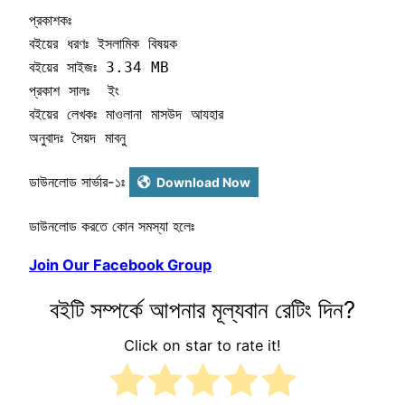
প্রকাশকঃ  

বইয়ের ধরণঃ ইসলামিক বিষয়ক 

বইয়ের সাইজঃ 3.34 MB

প্রকাশ সালঃ  ইং 

বইয়ের লেখকঃ মাওলানা মাসউদ আযহার       

অনুবাদঃ সৈয়দ মাবনু
ডাউনলোড সার্ভার-১ঃ
Download Now
ডাউনলোড করতে কোন সমস্যা হলেঃ
Join Our Facebook Group
বইটি সম্পর্কে আপনার মূল্যবান রেটিং দিন?
Click on star to rate it!