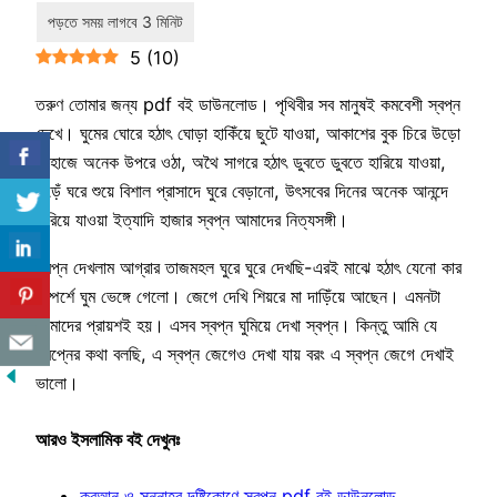
5
(
10
)
তরুণ তোমার জন্য pdf বই ডাউনলোড। পৃথিবীর সব মানুষই কমবেশী স্বপ্ন
দেখে। ঘুমের ঘোরে হঠাৎ ঘোড়া হাকিঁয়ে ছুটে যাওয়া, আকাশের বুক চিরে উড়ো
জাহাজে অনেক উপরে ওঠা, অথৈ সাগরে হঠাৎ ডুবতে ডুবতে হারিয়ে যাওয়া,
কুড়েঁ ঘরে শুয়ে বিশাল প্রাসাদে ঘুরে বেড়ানো, উৎসবের দিনের অনেক আনন্দে
হারিয়ে যাওয়া ইত্যাদি হাজার স্বপ্ন আমাদের নিত্যসঙ্গী।
স্বপ্ন দেখলাম আগ্রার তাজমহল ঘুরে ঘুরে দেখছি-এরই মাঝে হঠাৎ যেনো কার
সম্পর্শে ঘুম ভেঙ্গে গেলো। জেগে দেখি শিয়রে মা দাড়িঁয়ে আছেন। এমনটা
আমাদের প্রায়শই হয়। এসব স্বপ্ন ঘুমিয়ে দেখা স্বপ্ন। কিন্তু আমি যে
স্বপ্নের কথা বলছি, এ স্বপ্ন জেগেও দেখা যায় বরং এ স্বপ্ন জেগে দেখাই
ভালো।
আরও ইসলামিক বই দেখুনঃ
কুরআন ও সুন্নাহর দৃষ্টিকোণে স্বপ্ন pdf বই ডাউনলোড