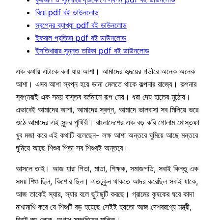
বিয়ে pdf বই ডাউনলোড
স্বপ্নের ব্যাখ্যা pdf বই ডাউনলোড
ইকবাল প্রতিভা pdf বই ডাউনলোড
ইসতিখারার সুন্নত তরিকা pdf বই ডাউনলোড
এক কথায় এটাকে বলা যায় আশা। আমাদের হৃদয়ের গভীরে অনেক অনেক
আশা। এসব আশা স্বপ্ন হয়ে ডানা মেলতে থাকে কল্পনার রাজ্যে। কল্পনার
স্বপ্নরাই এক সময় বাস্তব বর্তমানে রূপ নেয়। ধরা দেয় হাতের মুঠোয়।
এভাবেই আমাদের আশা, আমাদের স্বপ্ন, আমাদে ভালবাসা সব মিলিয়ে ভরে
ওঠে আমাদের এই সুন্দর পৃথিবী। বাংলাদেশের এক বড় কবি গোলাম মোস্তফা
খুব মজা করে এই কথাটি বলেছেন- লক্ষ আশা অন্তরে ঘুমিয়ে আছে মন্তরে
ঘুমিয়ে আছে শিশুর পিতা সব শিশুরই অন্তরে।
আসলে তাই। আজ যারা পিতা, মাতা, শিক্ষক, সমাজপতি, সবাই কিন্তু এক
সময় শিশু ছিল, কিশোর ছিল। এতটুকুন থাকতে আদর করেছিল সবাই যাকে,
আজ তাকেই স্যার, স্যার বলে ছুটাছুটি করছে। গ্রামের কৃষকের ঘরে কাদা
মাখামাখি করে যে শিশুটি বড় হয়েছে সেইই হয়তো আজ দেশবরণ্যে মন্ত্রী,
বিরাট বড় লোক, অগাধ সম্পত্তির মালিক।