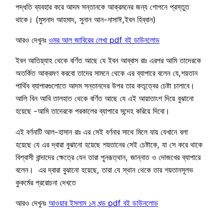
পদ্ধতি ব্যবহার করে আদম সন্তানকে আক্রমনের জন্য গোপনে প্রস্তুত
থাকে। (মুসনাদ আহমাদ, সুনান আন-নাসাঈ,ইবন হিব্বান)
আরও দেখুনঃ
ওমর আল জাবিরের লেখা pdf বই ডাউনলোড
ইবন আতিয়্যাহ থেকে বর্ণিত আছে যে ইবন আব্বাস রাঃ এরপর আমি তাদেরকে
অতর্কিত আক্রমণ করবো তাদের সামনে থেকে এর ব্যাপারে বলেন যে,শয়তান
পার্থিব ব্যাপারগুলোতে আদম সন্তানদের উপর তার কতৃত্বের চেষ্টা চালাবে।
আলি বিন আবি তালহাত থেকে বর্ণিত আছে যে এই আয়াতাংশ দিয়ে বুঝানো
হয়েছে -আমি তাদেরকে পরকালের ব্যাপারে সন্দেহ করিয়ে দিবো।
এই বর্ণনাটি আল-হাসান রাঃ এর সেই বর্ণনার সাথে মিলে যায় যেখানে বলা
হয়েছে যে এর দ্বারা বুঝানো হয়েছে শয়তানের সেই চেষ্টাকে, যা সে করে থাকে
বিশ্বাসী বান্দাদের ক্ষেত্রে যেন তারা পুনরূত্থান, জান্নাত ও দোজখের ব্যাপারে
বলেন। এর দ্বারা বুঝানো হয়েছে, তারা যে স্থান থেকে তার শয়তানসূলভ
কুকর্মের প্ররোচনা দেখতে
আরও দেখুনঃ
আওয়ার ইসলাম ১ম খন্ড pdf বই ডাউনলোড