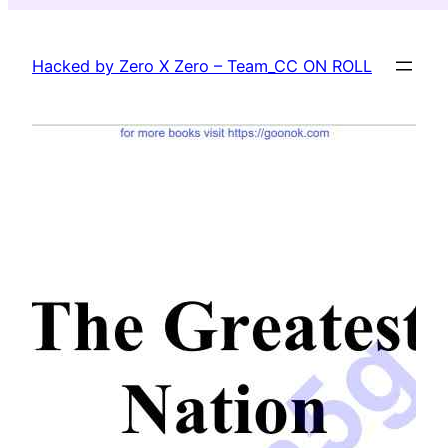
Skip
to
Hacked by Zero X Zero – Team_CC ON ROLL
content