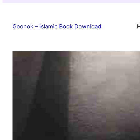
Skip
to
content
Goonok – Islamic Book Download