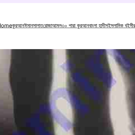
Home
কুরআন
ঈমান
সালাত
রোজা
আমল
৩০ পারা কুরআন
বাংলা হাদীস
ইসলামিক বই
সী