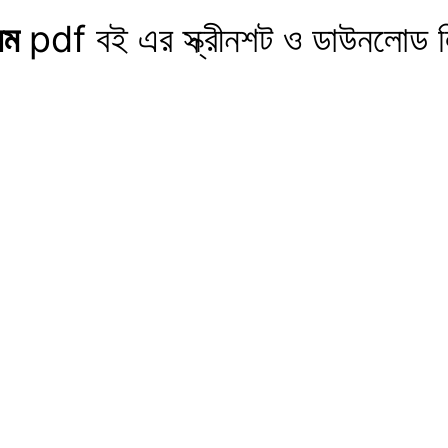
েম
pdf বই এর স্ক্রীনশট ও ডাউনলোড 