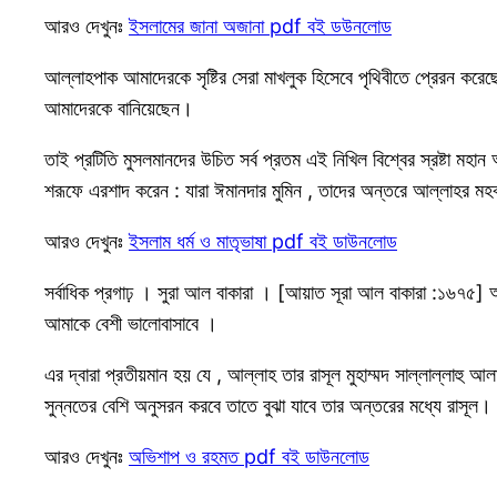
আরও দেখুনঃ
ইসলামের জানা অজানা pdf বই ডউনলোড
আল্লাহপাক আমাদেরকে সৃষ্টির সেরা মাখলুক হিসেবে পৃথিবীতে প্রেরন করেছ
আমাদেরকে বানিয়েছেন।
তাই প্রটিতি মুসলমানদের উচিত সর্ব প্রতম এই নিখিল বিশ্বের স্রষ্টা মহ
শরূফে এরশাদ করেন : যারা ঈমানদার মুমিন , তাদের অন্তরে আল্লাহর মহব
আরও দেখুনঃ
ইসলাম ধর্ম ও মাতৃভাষা pdf বই ডাউনলোড
সর্বাধিক প্রগাঢ় । সুরা আল বাকারা । [আয়াত সূরা আল বাকারা :১৬৭৫] আ
আমাকে বেশী ভালোবাসাবে ।
এর দ্বারা প্রতীয়মান হয় যে , আল্লাহ তার রাসূল মুহাম্মদ সাল্লাল্লাহু 
সুন্নতের বেশি অনুসরন করবে তাতে বুঝা যাবে তার অন্তরের মধ্যে রাসূল।
আরও দেখুনঃ
অভিশাপ ও রহমত pdf বই ডাউনলোড