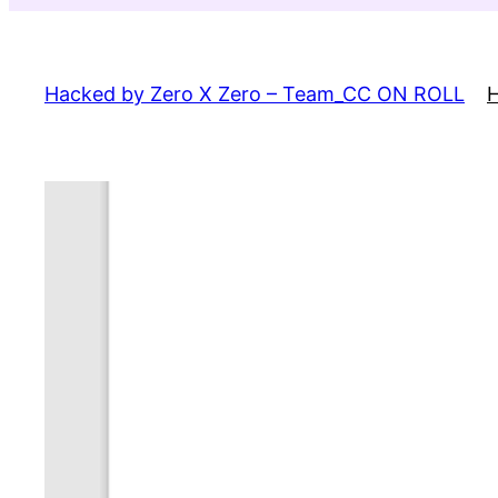
Skip
to
content
Hacked by Zero X Zero – Team_CC ON ROLL