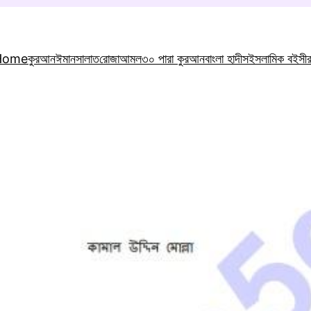
Home
কুরআন
ঈমান
সালাত
রোজা
আমল
৩০ পারা কুরআন
বাংলা হাদীস
ইসলামিক বই
সী