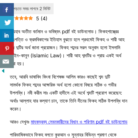
5
(
4
)
মাযহাব অতীত বর্তমান ও ভবিষ্যৎ pdf বই ডাউনলোড। ফিকহশাস্ত্রের
উৎপত্তি ও ক্রমবিকাশের ইতিহাস বুঝতে হলে প্রথমেই ফিকহ ও শারী আহ
শব্দ দুটির অর্থ জানা প্রয়োজন। ফিকহ শব্দের সরল অনুবাদ হলো ইসলামি
আইন-কানুন (Islamic Law)। শারী আহ শব্দটির ও প্রায় একই অর্থ
করা হয়।
তবে, আরবি ভাষাবিদ কিংবা বিশেষজ্ঞ আলিম কারও কাছেই শব্দ দুটি
সামর্থক ফিকহ শব্দের আক্ষরিক অর্থ হলো কোনো বিষয়ে সঠিক ও গভীর
উপলব্ধি। নবী করীম সাঃ একটি হাদীসে এই অর্থে শব্দটি প্রয়োগ করেছেন:
অর্থাঃ আল্লাহ যার কল্যাণ চান, তাকে তিনি দীনের ফিকহ সঠিক উপলব্ধি দান
করেন।
আরও দেখুনঃ
মাদকদ্রব্য সেবনকারীদের বিধান ও পরিণাম pdf বই ডাউনলোড
পারিভাষিকভাবে ফিকহ বলতে কুরআন ও সুন্নাহর বিভিন্ন প্রমাণ থেকে