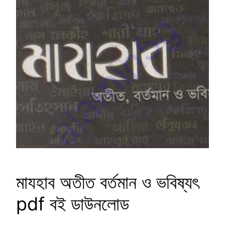
মাযহাব অতীত বর্তমান ও ভবিষ্যৎ
pdf বই ডাউনলোড