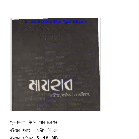
প্রকাশকঃ সিয়ান পাবলিকেশন    

বইয়ের ধরণঃ  হাদীস বিষয়ক       

বইয়ের সাইজঃ 5.48 MB
