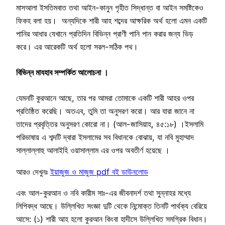
মাসআলা ইসতিমবাত তথা আইন-কানুন গৃহীত সিদ্ধান্ত বা আইন সমষ্টিকেও
ফিকহ বলা হয়। অন্যদিকে শারী আহ শব্দের আক্ষরিক অর্থ হলো এমন একটি
পানির আধার যেখানে প্রতিদিন বিভিন্ন প্রাণী পানি পান করার জন্য ভিড়
করে। এর আরেকটি অর্থ হলো সরল-সঠিক পথ।
বিভিন্ন মাযহাব সম্পর্কিত আলোচনা ।
যেমনটি কুরআনে আছে, তার পর আমরা তোমাকে একটি শারী আহর ওপর
প্রতিষ্ঠিত করেছি। অতএব, তুমি তা অনুসরণ করো। আর যারা জানে না
তাদের প্রবৃত্তির অনুসরণ কোরো না। (আল-জাসিয়াহ, ৪৫:১৮) ।ইসলামি
পরিভাষায় এ শব্দটি দ্বারা ইসলামের সব বিধানকে বোঝায়, যা নবি মুহাম্মাদ
সাল্লাল্লাহু আলাইহি ওয়াসাল্লাম এর ওপর অবতীর্ণ হয়েছে ।
আরও দেখুনঃ
ইয়াজুজ ও মাজুজ pdf বই ডাউনলোড
এবং আল-কুরআন ও নবি কারীম সাঃ-এর জীবনাদর্শ তথা সুন্নাহর মধ্যে
লিপিবদ্ধ আছে। উল্লিখিত সংজ্ঞা দুটি থেকে নিন্মোক্ত তিনটি পার্থক্য বেরিয়ে
আসে: (১) শারী আহ হলো কুরআন কিংবা হাদীসে উল্লিখিত সমগ্রিক বিধান।