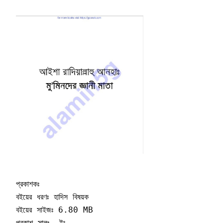
প্রকাশকঃ 

বইয়ের ধরণঃ হাদিস বিষয়ক 

বইয়ের সাইজঃ 6.80 MB

প্রকাশ সালঃ  ইং
