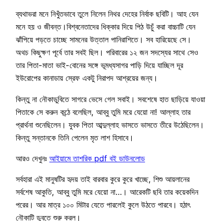
ব্যথাভরা মনে নিখুঁতভাবে তুলে নিলেন নিথর দেহের নির্বাক ছবিটি। আহ যেন
মনে হয় ও জীবন্ত।বিশ্বনেতাদের ধিক্কার দিয়ে পিঠ উচুঁ করা বাচ্চাটি যেন
ঝাঁপিয়ে পড়তে চাচ্ছে সামনের উত্তাল পানিরাশিতে। সব হারিয়েছে সে।
অথচ কিছুক্ষণ পূর্বে তার সবই ছিল। পরিবারের ১২ জন সদস্যের সাথে সেও
তার পিতা-মাতা ভাই-বোনের সঙ্গে ভূমধ্যসাগর পাড়ি দিয়ে যাচ্ছিল দূর
ইউরোপের কানাডায় স্রেফ একটু নিরাপদ আশ্রয়ের জন্য।
কিন্তু না নৌকাডুবিতে সাগরে ভেসে গেল সবাই। সবশেষে হাত ছাড়িয়ে যাওয়া
পিতাকে সে করুন কন্ঠে বলেছিল, আব্বু তুমি মরে যেয়ো না! আল্লাহ তার
প্রার্থনা শুনেছিলেন। যুবক পিতা আব্দুল্লাহ ভাসতে ভাসতে তীরে উঠেছিলেন।
কিন্তু সন্তানকে তিনি পেলেন মৃত লাশ হিসাবে।
আরও দেখুনঃ
আইয়ামে তাশরিক pdf বই ডাউনলোড
সর্বহারা এই মানুষটির হৃদয় তাই বারবার কুরে কুরে খাচ্ছে, শিশু আয়লানের
সর্বশেষ আকুতি, আব্বু তুমি মরে যেয়ো না…। আরেকটি ছবি তার কয়েকদিন
পরের। আর মাত্র ১০০ মিটার যেতে পারলেই কুলে উঠতে পারবে। হঠাৎ
নৌকাটি ডুবতে শুরু করল।