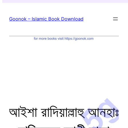
Skip
to
Goonok – Islamic Book Download
content