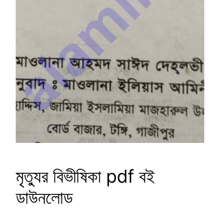
মৃত্যুর বিভীষিকা pdf বই
ডাউনলোড