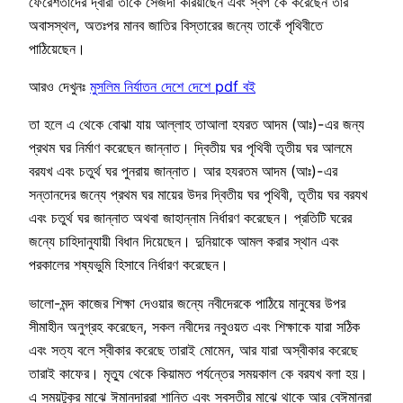
ফেরেশতাদের দ্বারা তাকেঁ সেজদা করিয়াছেন এবং স্বর্গ কে করেছেন তারঁ
অবাসস্থল, অতঃপর মানব জাতির বিস্তারের জন্যে তাকেঁ পৃথিবীতে
পাঠিয়েছেন।
আরও দেখুনঃ
মুসলিম নির্যাতন দেশে দেশে pdf বই
তা হলে এ থেকে বোঝা যায় আল্লাহ তাআলা হযরত আদম (আঃ)-এর জন্য
প্রথম ঘর নির্মাণ করেছেন জান্নাত। দ্বিতীয় ঘর পৃথিবী তৃতীয় ঘর আলমে
বরযখ এবং চতুর্থ ঘর পুনরায় জান্নাত। আর হযরতম আদম (আঃ)-এর
সন্তানদের জন্যে প্রথম ঘর মায়ের উদর দ্বিতীয় ঘর পৃথিবী, তৃতীয় ঘর বরযখ
এবং চতুর্থ ঘর জান্নাত অথবা জাহান্নাম নির্ধারণ করেছেন। প্রতিটি ঘরের
জন্যে চাহিদানুযায়ী বিধান দিয়েছেন। দুনিয়াকে আমল করার স্থান এবং
পরকালের শষ্যভুমি হিসাবে নির্ধারণ করেছেন।
ভালো-মন্দ কাজের শিক্ষা দেওয়ার জন্যে নবীদেরকে পাঠিয়ে মানুষের উপর
সীমাহীন অনুগ্রহ করেছেন, সকল নবীদের নবুওয়ত এবং শিক্ষাকে যারা সঠিক
এবং সত্য বলে স্বীকার করেছে তারাই মোমেন, আর যারা অস্বীকার করেছে
তারাই কাফের। মৃত্যু থেকে কিয়ামত পর্যন্তের সময়কাল কে বরযখ বলা হয়।
এ সময়টুকুর মাঝে ঈমানদাররা শান্তি এবং স্বস্তীর মাঝে থাকে আর বেঈমানরা