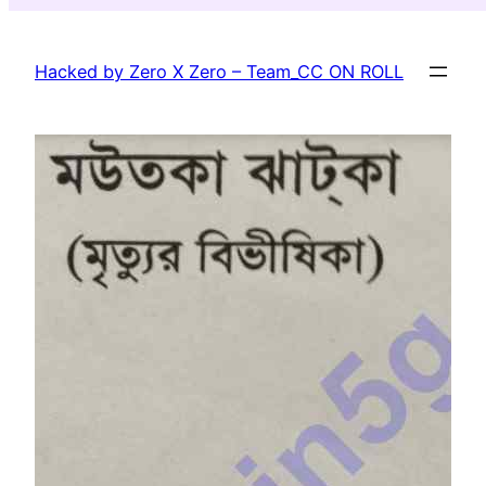
Skip
to
Hacked by Zero X Zero – Team_CC ON ROLL
content