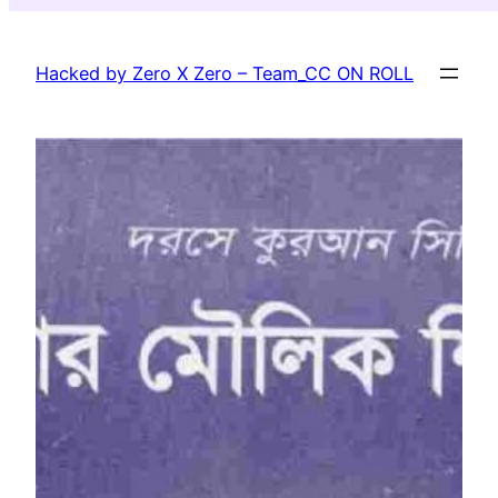
Skip
to
Hacked by Zero X Zero – Team_CC ON ROLL
content