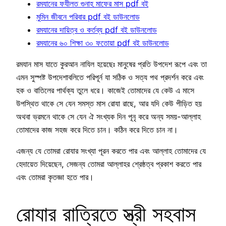
রমযানের ফযীলত গুনাহ মাফের মাস pdf বই
মুমিন জীবনে পরিবার pdf বই ডাউনলোড
রমযানের দায়িত্ব ও কর্তব্য pdf বই ডাউনলোড
রমযানের ৬০ শিক্ষা ৩০ ফতোয়া pdf বই ডাউনলোড
রমযান মাস যাতে কুরআন নাযিল হয়েছেঃ মানুষের প্রতি উপদেশ রূপে এবং তা
এমন সুস্পষ্ট উপদেশাবলিতে পরিপূর্ন যা সঠিক ও সত্য পথ প্রদর্শন করে এবং
হক ও বাতিলের পার্থক্য তুলে ধরে। কাজেই তোমাদের যে কেউ এ মাসে
উপস্থিত থাকে সে যেন সমস্ত মাস রোযা রাছে, আর যদি কেউ পীড়িত হয়
অথবা ভ্রমনে থাকে সে যেন ঐ সংখ্যক দিন পূনৃ করে অন্য সময়-আল্লাহ
তোমাদের কাজ সহজ করে দিতে চান। কঠিন করে দিতে চান না।
এজন্য যে তোমরা রোযার সংখ্যা পূরন করতে পার এবং আল্লাহ তোমাদের যে
হেদায়েত দিয়েছেন, সেজন্য তোমরা আল্লাহর শ্রেষ্ঠত্ব প্রকাশ করতে পার
এবং তোমরা কৃতজ্ঞা হতে পার।
রোযার রাত্রিতে স্ত্রী সহবাস