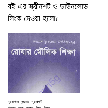
বই এর স্ক্রীনশট ও ডাউনলোড
লিংক দেওয়া হলোঃ
প্রকাশকঃ খন্দকার প্রকাশনী
