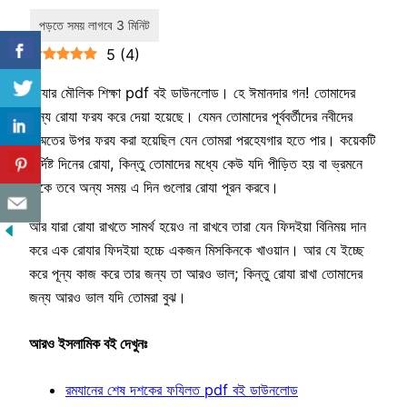
5
(
4
)
রোযার মৌলিক শিক্ষা pdf বই ডাউনলোড। হে ঈমানদার গন! তোমাদের
জন্য রোযা ফরয করে দেয়া হয়েছে। যেমন তোমাদের পূর্ববর্তীদের নবীদের
উম্মতের উপর ফরয করা হয়েছিল যেন তোমরা পরহেযগার হতে পার। কয়েকটি
নির্দিষ্ট দিনের রোযা, কিন্তু তোমাদের মধ্যে কেউ যদি পীড়িত হয় বা ভ্রমনে
থাকে তবে অন্য সময় এ দিন গুলোর রোযা পূরন করবে।
আর যারা রোযা রাখতে সামর্থ হয়েও না রাখবে তারা যেন ফিদইয়া বিনিময় দান
করে এক রোযার ফিদইয়া হচ্চে একজন মিসকিনকে খাওয়ান। আর যে ইচ্ছে
করে পূন্য কাজ করে তার জন্য তা আরও ভাল; কিন্তু রোযা রাখা তোমাদের
জন্য আরও ভাল যদি তোমরা বুঝ।
আরও ইসলামিক বই দেখুনঃ
রমযানের শেষ দশকের ফযিলত pdf বই ডাউনলোড