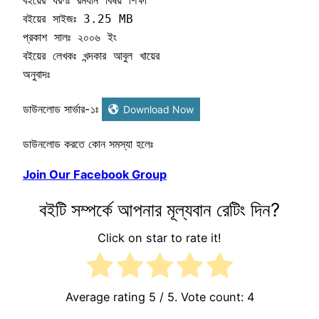
বইয়ের ধরণঃ রমযান বিষয় শিক্ষা

বইয়ের সাইজঃ 3.25 MB

প্রকাশ সালঃ ২০০৬ ইং

বইয়ের লেখকঃ খন্দকার আবুল খায়ের

অনুবাদঃ
ডাউনলোড সার্ভার-১ঃ
Download Now
ডাউনলোড করতে কোন সমস্যা হলেঃ
Join Our Facebook Group
বইটি সম্পর্কে আপনার মূল্যবান রেটিং দিন?
Click on star to rate it!
Average rating
5
/ 5. Vote count:
4