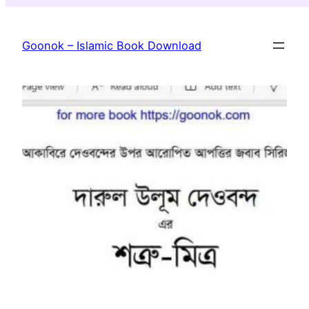
Skip
to
Goonok – Islamic Book Download
content