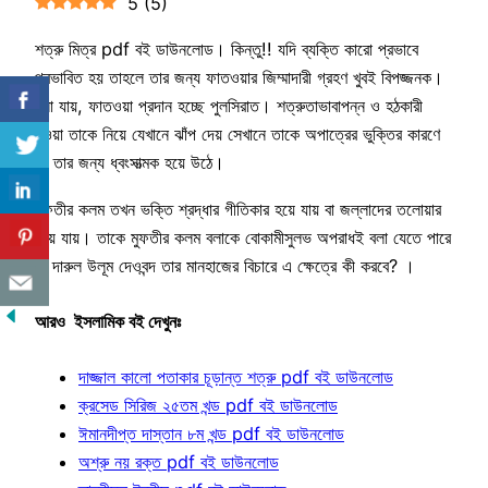
5
(
5
)
শত্রু মিত্র pdf বই ডাউনলোড। কিন্তু!! যদি ব্যক্তি কারো প্রভাবে
প্রভাবিত হয় তাহলে তার জন্য ফাতওয়ার জিম্মাদারী গ্রহণ খুবই বিপজ্জনক।
বলা যায়, ফাতওয়া প্রদান হচ্ছে পুলসিরাত। শত্রুতাভাবাপন্ন ও হঠকারী
হওয়া তাকে নিয়ে যেখানে ঝাঁপ দেয় সেখানে তাকে অপাত্রের ভুক্তির কারণে
তা তার জন্য ধ্বংসাত্মক হয়ে উঠে।
মুফতীর কলম তখন ভক্তি শ্রদ্ধার গীতিকার হয়ে যায় বা জল্লাদের তলোয়ার
হয়ে যায়। তাকে মুফতীর কলম বলাকে বোকামীসুলভ অপরাধই বলা যেতে পারে
। দারুল উলূম দেওবন্দ তার মানহাজের বিচারে এ ক্ষেত্রে কী করবে? ।
আরও ইসলামিক বই দেখুনঃ
দাজ্জাল কালো পতাকার চূড়ান্ত শত্রু pdf বই ডাউনলোড
ক্রসেড সিরিজ ২৫তম খন্ড pdf বই ডাউনলোড
ঈমানদীপ্ত দাস্তান ৮ম খন্ড pdf বই ডাউনলোড
অশ্রু নয় রক্ত pdf বই ডাউনলোড