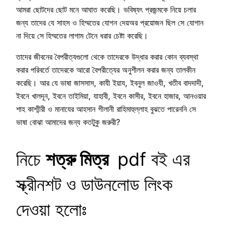
আমরা ছোটদের ছোট মনে আঘাত করেছি। ভবিষ্যৎ প্রজন্মকে নিয়ে চলার
জন্য তাদের যে সাহস ও হিম্মতের যোগন দেয়অর প্রয়োজন ছিল সে যোগান
না দিয়ে সে হিম্মতের লাগাম টেনে ধরার চেষ্টা করেছি।
তাদের জীবনের বৈপরীত্যগুলো থেকে তাদেরকে উদ্ধার করার কোন ব্যবস্থা
করার পরিবর্তে তাদেরকে আরো বৈপরীত্যের অনুশীলন করার জন্য তালকীন
করেছি। আর যে ভাষা জাসসাস, কাযী ইয়ায, ইবনুল জাওযী, খতীব বাদদাদী,
ইবনে খালদূন, ইবনে তাইমিয়া, যাহাবী, ইবনে কাসীর, ইবনে হাজার, আনওয়ার
শাহ কাশ্মীরী ও মানাযের আহসান গীলানী রাহিমাহুল্লাহ বুঝতে পারেননি সে
ভাষা বোঝা আমাদের জন্য কতটুকু জরুরী?
নিচে
শত্রু মিত্র
pdf বই এর
স্ক্রীনশট ও ডাউনলোড লিংক
দেওয়া হলোঃ