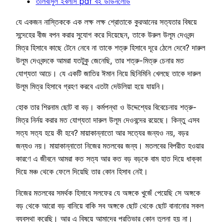
তালবীসুল ইবলীস pdf বই ডাউনলোড
যে একজন নাস্তিককে এক লক্ষ লক্ষ শ্রোতাকে কুরআনের সত্যতার বিষয়ে
সন্দেহের বীজ বপন করার সুযোগ করে দিয়েছেন, তাকে উরুল উলূম দেওবন্দ
মিত্র হিসাবে কাছে টেনে নেবে না তাকে শত্রু হিসাবে দূরে ঠেলে দেবে? দারুল
উলূম দেওবন্দকে আমরা যতটুকু জেনেছি, তার শত্রু-মিত্রু চেনার মত
যোগ্যতা আচে। যে একটি জাতির ঈমান নিয়ে ছিনিমিনি খেলছে তাকে দারুল
উলূম মিত্র হিসাবে গ্রহণ করবে এতটা দেউলিয়া হয়ে যায়নি।
হোক তার শিরনাম ছোট বা বড়। কর্মপন্থা ও উদ্দেশ্যের বিবেচেনায় শত্রু-
মিত্র নির্নয় করার মত যোগ্যতা দারুল উলূম দেওবন্দের রয়েছে। কিন্তু এসব
সত্য সত্য হয়ে কী হবে? মায়াকান্নাতো আর সত্যের জন্যও নয়, বড়র
জন্যও নয়। মায়াকান্নাতো নিজের মতলবের জন্য। মতলবের বিপরীত হওয়ার
কারণে এ জীবনে আমরা কত সত্য আর কত বড় বড়কে বাম হাত দিয়ে ধাক্কা
দিয়ে মঞ্চ থেকে ফেলে দিয়েছি তার কোন হিসাব নেই।
নিজের মতলবের সমর্থক হিসাবে সলফের যে অঙ্গকে খুজেঁ পেয়েছি সে অঙ্গকে
বড় থেকে আরো বড় বানিয়ে বাকি সব অঙ্গকে ছোট থেকে ছোট বানানোর সকল
ব্যবস্থা করেছি। আর এ বিষয়ে আমাদের প্রতিভার কোন তূলনা হয় না।