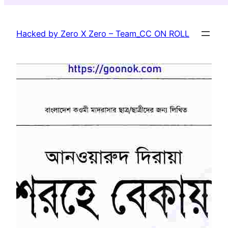
Skip
to
Hacked by Zero X Zero – Team_CC ON ROLL
content