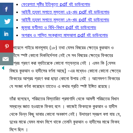
ফেরেশতা সৃষ্টির ইতিবৃত্ত pdf বই ডাউনলোড
আইনী তুহফা সলাতে মুস্তফা ২য়-খন্ড pdf বই ডাউনলোড
আইনী তুহফা সলাতে মুস্তফা ১ম-খন্ড pdf বই ডাউনলোড
জুমুআ ফযীলত ও বিধি-বিধান pdf বই ডাউনলোড
অপরাধ ও শাস্তি সংক্রান্ত মাসআলা pdf বই ডাউনলোড
মাসায়েলে গাইরে মানসূসাহ (১৮) তথা যেসব বিষয়ের ক্ষেত্রে কুরআন ও
হাদীসে স্পষ্ট কোনো দিকনির্দেশনা নেই সে সব বিষয়ের ক্ষেত্রে ফিকহের
আশ্রয় গ্রহণ করা ব্যতিরেকে কোনো গত্যন্তর নেই । এমন কি [যেসব
বিষয়ে কুরআন ও হাদীসের বর্ণনা আছে] -এর মধ্যেও কোনো কোনো ক্ষেত্রে
ফিকহের আশ্রয় গ্রহণ করা ছাড়া কোনো উপায় নেই । আলেমগণ ফিকহের
যে সংজ্ঞা বর্ণনা করেছেন তাতেও এ কথার প্রতি স্পষ্ট ইঙ্গিত রয়েছে।
তাঁরা বলেছেন, শরিয়তের বিস্তারিত প্রমাণাদি থেকে আমলী শরিয়তের বিধান
সম্বন্ধে জ্ঞাত হওয়াকে ফিকহ বলে । কাজেই ফিকহকে কুরআন ও হাদীস
থেকে ভিন্ন কিছু ভাবার কোনো অবকাশ নেই। উদাহরণ স্বরূপ বলা যায় যে,
দুধের মাঝে যেমন মাখন মিশে থাকে তেমনি কুরআন ও হাদীসের মাঝে ফিকহ
মিশে ছিল ।