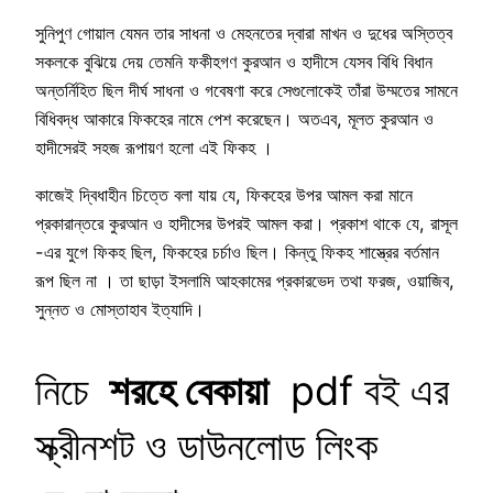
সুনিপুণ গোয়াল যেমন তার সাধনা ও মেহনতের দ্বারা মাখন ও দুধের অস্তিত্ব
সকলকে বুঝিয়ে দেয় তেমনি ফকীহগণ কুরআন ও হাদীসে যেসব বিধি বিধান
অন্তর্নিহিত ছিল দীর্ঘ সাধনা ও গবেষণা করে সেগুলোকেই তাঁরা উম্মতের সামনে
বিধিবদ্ধ আকারে ফিকহের নামে পেশ করেছেন। অতএব, মূলত কুরআন ও
হাদীসেরই সহজ রূপায়ণ হলো এই ফিকহ ।
কাজেই দ্বিধাহীন চিত্তে বলা যায় যে, ফিকহের উপর আমল করা মানে
প্রকারান্তরে কুরআন ও হাদীসের উপরই আমল করা। প্রকাশ থাকে যে, রাসূল
-এর যুগে ফিকহ ছিল, ফিকহের চর্চাও ছিল। কিন্তু ফিকহ শাস্ত্রের বর্তমান
রূপ ছিল না । তা ছাড়া ইসলামি আহকামের প্রকারভেদ তথা ফরজ, ওয়াজিব,
সুন্নত ও মোস্তাহাব ইত্যাদি।
নিচে
শরহে বেকায়া
pdf বই এর
স্ক্রীনশট ও ডাউনলোড লিংক