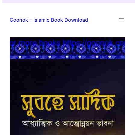
Skip
to
Goonok – Islamic Book Download
content