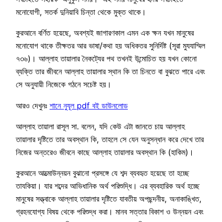
মনোযোগী, সতর্ক দুনিয়াবি চিন্তা থেকে মুক্ত থাকে।
কুরআনে বর্ণিত হয়েছে, অবশ্যই জাগারণকাল এমন এক ক্ষন যখন মানুষের
মনোযোগ থাকে তীক্ষতর আর ভাষা/কথা হয় অধিকতর সুনির্দিষ্ট (সূরা মুযযাম্মিল
৭৩৬)। আল্লাহ তায়ালার নৈকট্যের পথ তখনই উন্মোচিত হয় যখন কোনো
ব্যক্তি তার জীবনে আল্লাহ তায়ালার স্থান কি তা চিনতে বা বুঝতে পারে এবং
সে অনুযায়ী নিজেকে গঠনে সচেষ্ট হয়।
আরও দেখুনঃ
শানে নুযূল pdf বই ডাউনলোড
আল্লাহ তায়ালা রাসূল সা. বলেন, যদি কেউ এটা জানতে চায় আল্লাহ
তায়ালার দৃষ্টিতে তার অবস্থান কি, তাহলে সে যেন অনুসন্ধান করে দেখে তার
নিজের অন্তরেও জীবনে কাছে আল্লাহ তায়ালার অবস্থান কি (হাকিম)।
কুরআনে আত্মোউন্নয়ন বুঝানো প্রসঙ্গে যে শব্দ ব্যবহৃত হয়েছে তা হচ্ছে
তাযকিয়া। যার শব্দের আভিধানিক অর্থ পরিশুদ্ধি। এর ব্যবহারিক অর্থ হচ্ছে
মানুষের সত্ত্বাকে আল্লাহ তায়ালার দৃষ্টিতে যাবতীয় অপছন্দনীয়, অনাকাঙ্খিত,
গ্রহনযোগ্য বিষয় থেকে পরিশুদ্ধ করা। মানব সত্তার বিকাশ ও উন্নয়ন এবং