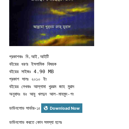
প্রকাশকঃ বি.আই.আইটি   

বইয়ের ধরণঃ ইসলামিক বিষয়ক 

বইয়ের সাইজঃ 4.90 MB

প্রকাশ সালঃ ২০১০ ইং 

বইয়ের লেখকঃ আল্লামা খুররম জাহ মুরাদ    

অনুবাদঃ ডঃ আবু খলদুন আল-মাহমুদ-গং
ডাউনলোড সার্ভার-১ঃ
Download Now
ডাউনলোড করতে কোন সমস্যা হলেঃ