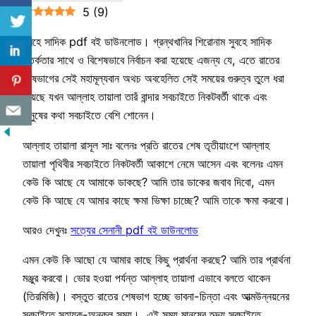
5
(
9
)
সুবহে সাদিক pdf বই ডাউনলোড। গ্রন্থখানির শিরোনাম সুবহে সাদিক
সতর্কতার সাথে ও বিশেষভাবে নির্বাচন করা হয়েছে এজন্য যে, এতে রাতের
শেষভাগের সেই মহামূল্যবান অথচ অবহেলিত সেই সময়ের গুরুত্ব তুলে ধরা
হয়েছে যখন আল্লাহ তায়ালা তারঁ বান্দার সবচাইতে নিকটবর্তী থাকে এবং
মানুষের কথা সবচাইতে বেশি শোনেন।
আল্লাহ তায়ালা রাসূল সাঃ বলেনঃ প্রতি রাতের শেষ তৃতীয়াংশে আল্লাহ
তায়ালা পৃথিবীর সবচাইতে নিকটবর্তী আকাশে নেমে আসেন এবং বলেনঃ এমন
কেউ কি আছে যে আমাকে ডাকছে? আমি তার ডাকের জবাব দিবো, এমন
কেউ কি আছে যে আমার কাছে ক্ষমা ভিক্ষা চাচ্ছে? আমি তাকে ক্ষমা করবো।
আরও দেখুনঃ
সত্যের সেনানী pdf বই ডাউনলোড
এমন কেউ কি আছো যে আমার কাছে কিছু প্রার্থনা করছে? আমি তার প্রার্থনা
মঞ্জুর করবো। ভোর হওয়া পর্যন্ত আল্লাহ তায়ালা এভাবে বলতে থাকেন
(তিরমিজি)। বস্তুত রাতের শেষভাগ হচ্ছে ভাবনা-চিন্তা এবং আত্মউন্নয়নের
সবচাইতে সহায়ক-অনুকুল সময়। এই সময় মানুষের হৃদয় সবচাইতে