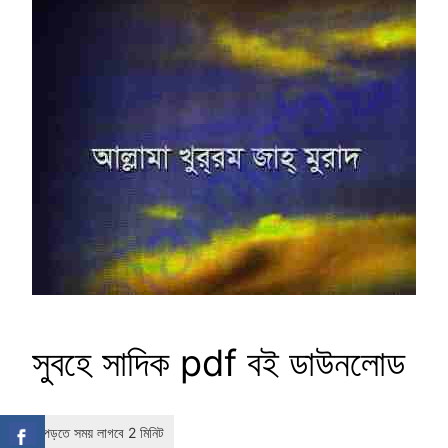
সুবহে সাদিক pdf বই ডাউনলোড