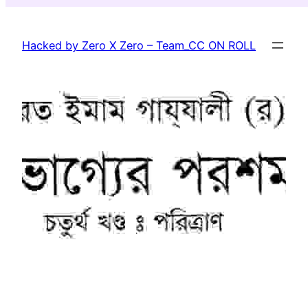
Skip
to
Hacked by Zero X Zero – Team_CC ON ROLL
content