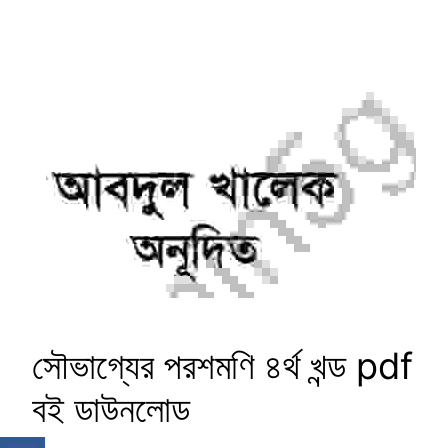
সৌভাগ্যের পরশমণি ৪র্থ খন্ড pdf
বই ডাউনলোড