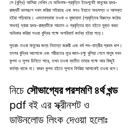
সে (বুদ্ধি) আসিয়া দেখিল যে অভিলাষ-প্রবৃত্তি ইতঃপূর্বেই মানুষের হৃদয়-
রাজ্যটি ভালরূপে দখল করিয়া লইয়াছে এবং মনও ইহাতে অভ্যস্ত ও আসক্ত
হইয়া পড়িয়াছে। এমতাবস্থায়া তওবা ও মুজাহাদা (প্রবৃত্তির বিরুদ্ধে কঠোর
সাধনা) দ্বারা হৃদয়-রাজ্যটিকে শয়তান ও প্রবৃত্তির হাত হইতে মুক্ত করত
অধিকার করিয়া লওয়া বুদ্ধির পক্ষে অপরিহার্য কর্তব্য হইয়া পড়ে।
সুতরাং তওবা মানুষের জন্য নিতান্ত জরুরী এবং ধর্ম পথ-যাত্রীর প্রথম ধাপ।
তৎপর বুদ্ধির আলোকে এবং শরীয়তের নূরে জ্ঞান-চক্ষু খুলিয়া গেলে মানুষ যখন
কুপথ ও সুপথ চিনিতে পারে, তখন তওবা ব্যতীত তাহার পক্ষে আর কিছুই
কর্তব্য থাকে না। কারন কুপথ হইতে সুপথে ফিরিয়া আসাকেই তওবা বলে।
নিচে
সৌভাগ্যের পরশমণি ৪র্থ খন্ড
pdf
বই এর স্ক্রীনশট ও
ডাউনলোড লিংক দেওয়া হলোঃ