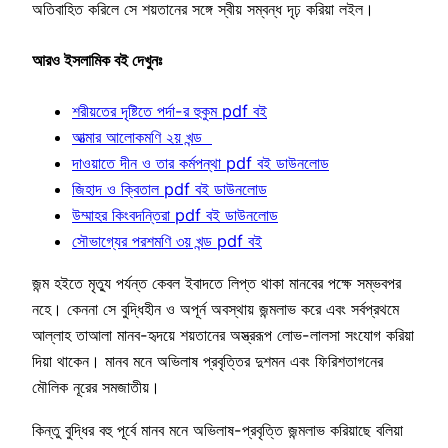
অতিবাহিত করিলে সে শয়তানের সঙ্গে স্বীয় সম্বন্ধ দৃঢ় করিয়া লইল।
আরও ইসলামিক বই দেখুনঃ
শরীয়তের দৃষ্টিতে পর্দা-র হুকুম pdf বই
আত্মার আলোকমণি ২য় খন্ড
দাওয়াতে দীন ও তার কর্মপন্থা pdf বই ডাউনলোড
জিহাদ ও ক্বিতাল pdf বই ডাউনলোড
উম্মাহর কিংবদন্তিরা pdf বই ডাউনলোড
সৌভাগ্যের পরশমণি ৩য় খন্ড pdf বই
জন্ম হইতে মৃত্যু পর্যন্ত কেবল ইবাদতে লিপ্ত থাকা মানবের পক্ষে সম্ভবপর
নহে। কেননা সে বুদ্ধিহীন ও অপূর্ন অবস্থায় জন্মলাভ করে এবং সর্বপ্রথমে
আল্লাহ তাআলা মানব-হৃদয়ে শয়তানের অস্ত্ররূপ লোভ-লালসা সংযোগ করিয়া
দিয়া থাকেন। মানব মনে অভিলাষ প্রবৃত্তির দুশমন এবং ফিরিশতাগনের
মৌলিক নূরের সমজাতীয়।
কিন্তু বুদ্ধির বহু পূর্বে মানব মনে অভিলাষ-প্রবৃত্তি জন্মলাভ করিয়াছে বলিয়া