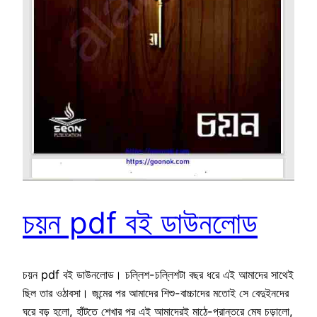
চয়ন pdf বই ডাউনলোড
চয়ন pdf বই ডাউনলোড। চল্লিশ-চল্লিশটা বছর ধরে এই আমাদের সাথেই
ছিল তার ওঠাবসা। জন্মের পর আমাদের শিশু-বাচ্চাদের মতোই সে বেদুইনদের
ঘরে বড় হলো, হাঁটতে শেখার পর এই আমাদেরই মাঠে-প্রান্তরে মেষ চড়ালো,