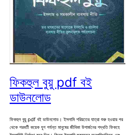
ফিকহুল বুয়ু pdf বই
ডাউনলোড
ফিকহুল বুয়ু pdf বই ডাউনলোড। ইসলামি শরিয়তের যাত্রা শুরু হওয়ার পর
থেকে পরবর্তী কয়েক যুগ পর্যন্ত মানুষের জীবিকা উপার্জনের পদ্ধতি ফিকহে