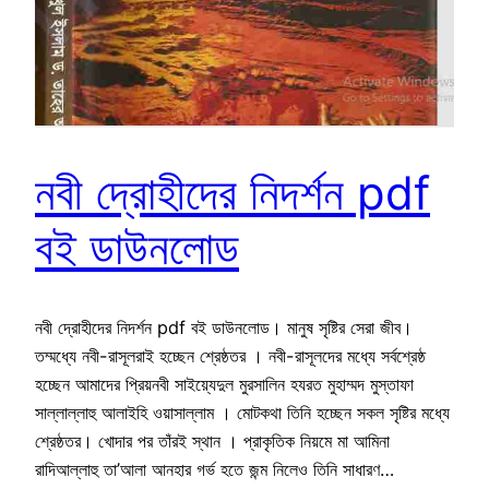
নবী দ্রোহীদের নিদর্শন pdf
বই ডাউনলোড
নবী দ্রোহীদের নিদর্শন pdf বই ডাউনলোড। মানুষ সৃষ্টির সেরা জীব।
তম্মধ্যে নবী-রাসূলরাই হচ্ছেন শ্রেষ্ঠতর । নবী-রাসূলদের মধ্যে সর্বশ্রেষ্ঠ
হচ্ছেন আমাদের প্রিয়নবী সাইয়্যেদুল মুরসালিন হযরত মুহাম্মদ মুস্তাফা
সাল্লাল্লাহু আলাইহি ওয়াসাল্লাম । মোটকথা তিনি হচ্ছেন সকল সৃষ্টির মধ্যে
শ্রেষ্ঠতর। খোদার পর তাঁরই স্থান । প্রাকৃতিক নিয়মে মা আমিনা
রাদিআল্লাহু তা’আলা আনহার গর্ভ হতে জন্ম নিলেও তিনি সাধারণ…