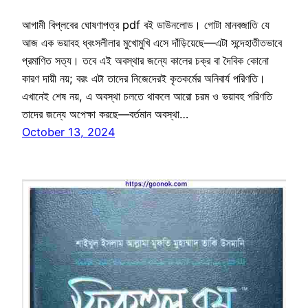
আগামী বিপ্লবের ঘোষণাপত্র pdf বই ডাউনলোড। গোটা মানবজাতি যে
আজ এক ভয়াবহ ধ্বংসলীলার মুখোমুখি এসে দাঁড়িয়েছে—এটা সন্দেহাতীতভাবে
প্রমাণিত সত্য। তবে এই অবস্থার জন্যে কালের চক্র বা দৈবিক কোনো
কারণ দায়ী নয়; বরং এটা তাদের নিজেদেরই কৃতকর্মের অনিবার্য পরিণতি।
এখানেই শেষ নয়, এ অবস্থা চলতে থাকলে আরো চরম ও ভয়াবহ পরিণতি
তাদের জন্যে অপেক্ষা করছে—বর্তমান অবস্থা…
October 13, 2024