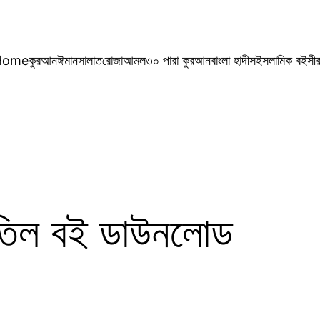
Home
কুরআন
ঈমান
সালাত
রোজা
আমল
৩০ পারা কুরআন
বাংলা হাদীস
ইসলামিক বই
সী
াতিল বই ডাউনলোড