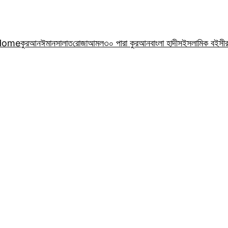
Home
কুরআন
ঈমান
সালাত
রোজা
আমল
৩০ পারা কুরআন
বাংলা হাদীস
ইসলামিক বই
সী