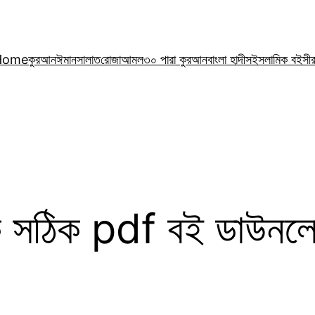
Home
কুরআন
ঈমান
সালাত
রোজা
আমল
৩০ পারা কুরআন
বাংলা হাদীস
ইসলামিক বই
সী
 সঠিক pdf বই ডাউনল