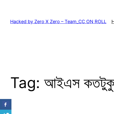
Skip
to
content
Hacked by Zero X Zero – Team_CC ON ROLL
Tag:
আইএস কতটুকু