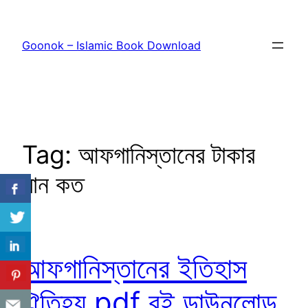
Skip
to
Goonok – Islamic Book Download
content
Tag:
আফগানিস্তানের টাকার
মান কত
আফগানিস্তানের ইতিহাস
ঐতিহ্য pdf বই ডাউনলোড