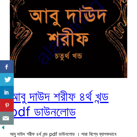
আবু দাউদ শরীফ ৪র্থ খন্ড
pdf ডাউনলোড
আবু দাউদ শরীফ ৪র্থ খন্ড pdf ডাউনলোড । সারা বিশ্বে ব্যাপকভাবে