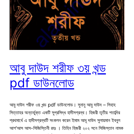
আবু দাউদ শরীফ ৩য় খন্ড
pdf ডাউনলোড
আবু দাউদ শরীফ ৩য় খন্ড pdf ডাউনলোড। সুনানু আবু দাউদ – সিহাহ
সিত্তাহর অন্তর্ভুক্ত একটি সুপ্রসিদ্ধ হাদীসগ্রন্থ। হিজরী তৃতীয় শতাব্দির
প্রথমার্ধে এ হাদীসগ্রন্থটি সংকলন করেন ইমাম আবূ দাউদ সুলায়মান ইবনুল
আশ’আস আস-সিজিস্তিনী রহঃ । তিহিন হিজরী ২০২ সনে সিজিস্তান নামক