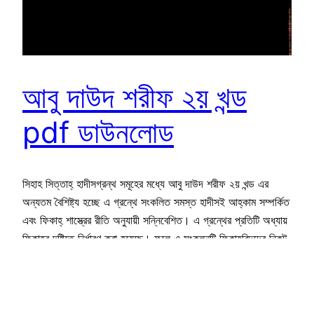
আবু দাউদ শরীফ ২য় খন্ড
pdf ডাউনলোড
সিহাহ সিত্তাহ্ হাদীসগ্রন্থ সমূহের মধ্যে আবু দাউদ শরীফ ২য় খন্ড এর
অন্যতম বৈশিষ্ট্য হচ্ছে এ গ্রন্থে সংকলিত সমস্ত হাদীসই আহ্কাম সম্পর্কিত
এবং ফিকাহ্ শাস্ত্রের রীতি অনুযায়ী সন্নিবেশিত। এ গ্রন্থের প্রতিটি অধ্যায়
ফিকাহর দৃষ্টিতে নির্ধারণ করা হয়েছে। ফলে এ সংকলনটি ফিকাহবিদদের নিকট
খুবই সমাদৃত। মতনের দিক থেকেও এটি একটি পূর্ণাঙ্গ গ্রন্থ। এতে একই
অর্থবোধক বিভিন্ন মতনের হাদীসকে…
January 19, 2020