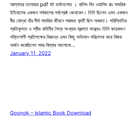
আল্লাহর তলোয়ার pdf বই ডাউনলোড । খালিদ বিন ওয়ালিদ রাঃ সামরিক
ইতিহাসের একজন সর্বকালের সর্বশ্রেষ্ঠ জেনারেল। তিনি ছিলেন এমন একজন
বীর যোদ্ধা যাঁর দীর্ঘ সামরিক জীবনে পরাজয় শব্দটি ছিল অজ্ঞাত। পরিস্থিতির
প্রতিকূলতা ও স্বীয় বাহিনীর সৈন্য সংখ্যার স্বল্পতা সত্ত্বেও তিনি কয়েকগুণ
শক্তিশালী প্রতিপক্ষের বিরুদ্ধে এমন কিছু অভিযান পরিচালনা করে বিজয়
অর্জন করেছিলেন সমর বিদ্যার আলোকে…
January 11, 2022
Goonok – Islamic Book Download
Proudly powered by
WordPress