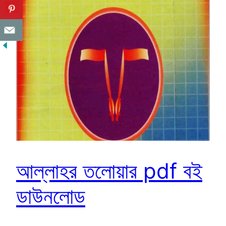
আল্লাহর তলোয়ার pdf বই
ডাউনলোড