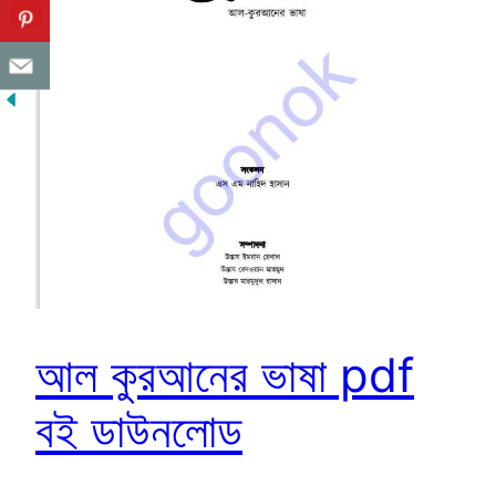
আল কুরআনের ভাষা pdf
বই ডাউনলোড