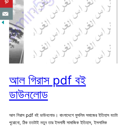
আল গিরাস pdf বই
ডাউনলোড
আল গিরাস pdf বই ডাউনলোড। বাংলাদেশে মুসলিম সমাজের ইতিহাস যতটা
পুরোনো, ঠিক ততটাই নতুন তার ইসলামী সামাজিক ইতিহাস, ইসলামিক