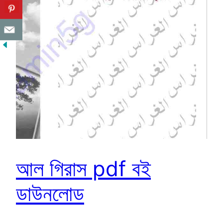
আল গিরাস pdf বই
ডাউনলোড