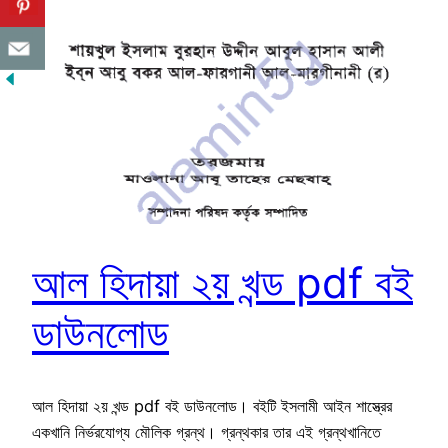
আল হিদায়া ২য় খন্ড pdf বই
ডাউনলোড
আল হিদায়া ২য় খন্ড pdf বই ডাউনলোড। বইটি ইসলামী আইন শাস্ত্রের
একখানি নির্ভরযোগ্য মৌলিক গ্রন্থ। গ্রন্থকার তার এই গ্রন্থখানিতে