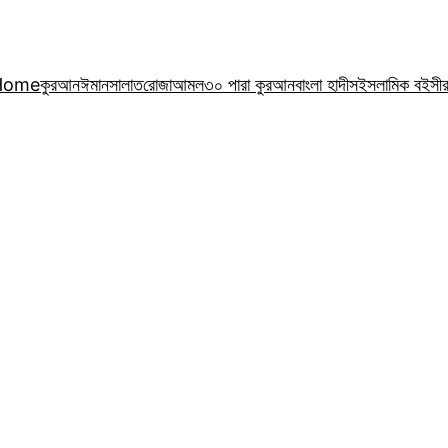
Home
কুরআন
ঈমান
সালাত
রোজা
আমল
৩০ পারা কুরআন
বাংলা হাদীস
ইসলামিক বই
সী