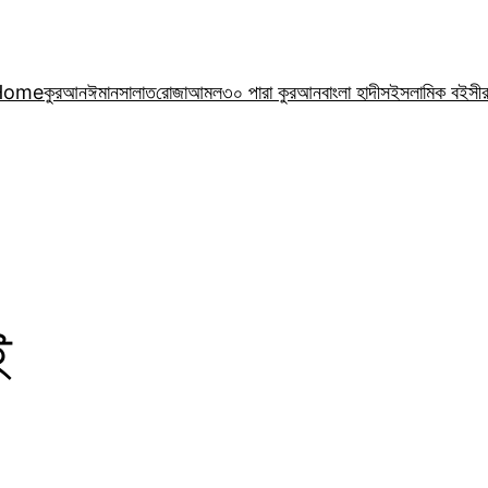
Home
কুরআন
ঈমান
সালাত
রোজা
আমল
৩০ পারা কুরআন
বাংলা হাদীস
ইসলামিক বই
সী
ই