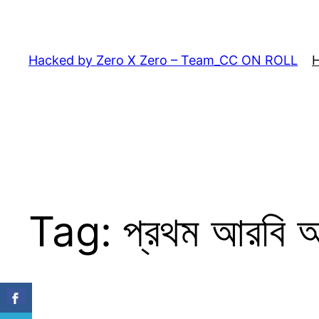
Skip
to
content
Hacked by Zero X Zero – Team_CC ON ROLL
Tag:
প্রথম আরবি অ