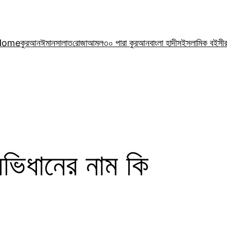
Home
কুরআন
ঈমান
সালাত
রোজা
আমল
৩০ পারা কুরআন
বাংলা হাদীস
ইসলামিক বই
সী
ভিধানের নাম কি