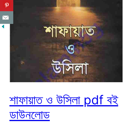
শাফায়াত ও উসিলা pdf বই
ডাউনলোড