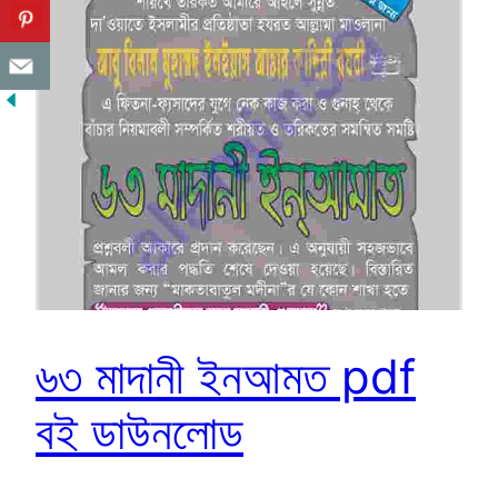
৬৩ মাদানী ইনআমত pdf
বই ডাউনলোড