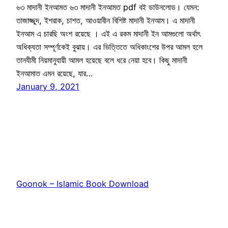
৬৩ মাদানী ইনআমত ৬৩ মাদানী ইনআমত pdf বই ডাউনলোড। যেমন:
তাজাজ্জুদ, ইশরাক, চাশত, আওয়াবীন বিশিষ্ট মাদানী ইনআম। এ মাদানী
ইনআম এ চারছি অংশ রয়েছে । এই এ রকম মাদানী ইন আমগুলো অর্থাৎ
অধিক্যতা সম্পূর্ণকেই বুঝায়। এর ভিত্তিতে অধিকাংশের উপর আমল হলে
তানযীমী নিয়মানুযায়ী আমল হয়েছে বলে ধরে নেয়া হবে। কিছু মাদানী
ইনআমাত এমন রয়েছে, যার…
January 9, 2021
Goonok – Islamic Book Download
Proudly powered by
WordPress